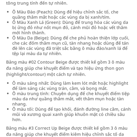
tông trung tính đến tự nhiên.
Ô Màu Đào (Peach): Dùng để hiệu chỉnh sắc tố, che
quầng thâm mắt hoặc các vùng da bị xanh/tím.
Ô Màu Xanh Lá (Green): Dùng để trung hòa các vùng da
bị ửng đỏ như nốt mụn đỏ, cánh mũi đỏ hoặc vết thâm
mới hình thành.
Ô Màu Da (Beige): Dùng để che phủ hoàn thiện lớp cuối,
che các đốm thâm mụn cũ, tàn nhang hoặc dùng để tán
đè lên các vùng đã triệt sắc bằng ô màu đào/xanh lá để
tệp lại màu da tự nhiên.
Bảng màu #02 Contour Beige được thiết kế gồm 3 ô màu
đa năng giúp che khuyết điểm và tạo hiệu ứng thon gọn
(highlight/contour) một cách tự nhiên.
Ô màu sáng nhất: Dùng làm kem lót mắt hoặc highlight
để làm sáng các vùng trán, cằm, và bọng mắt.
Ô màu trung tính: Chuyên dụng để che khuyết điểm tiệp
màu da như quầng thâm mắt, vết thâm mụn hoặc tàn
nhang.
Ô màu tối: Dùng để tạo khối, đánh đường line cằm, cánh
mũi và xương quai xanh giúp khuôn mặt có chiều sâu
hơn.
Bảng màu #3 Correct Up Beige được thiết kế gồm 3 ô màu
đa năng giúp che khuyết điểm kiêm hiệu chỉnh sắc tố da