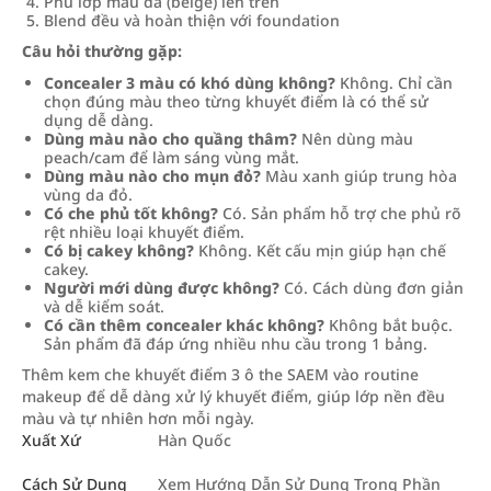
Phủ lớp màu da (beige) lên trên
Blend đều và hoàn thiện với foundation
Câu hỏi thường gặp:
Concealer 3 màu có khó dùng không?
Không. Chỉ cần
chọn đúng màu theo từng khuyết điểm là có thể sử
dụng dễ dàng.
Dùng màu nào cho quầng thâm?
Nên dùng màu
peach/cam để làm sáng vùng mắt.
Dùng màu nào cho mụn đỏ?
Màu xanh giúp trung hòa
vùng da đỏ.
Có che phủ tốt không?
Có. Sản phẩm hỗ trợ che phủ rõ
rệt nhiều loại khuyết điểm.
Có bị cakey không?
Không. Kết cấu mịn giúp hạn chế
cakey.
Người mới dùng được không?
Có. Cách dùng đơn giản
và dễ kiểm soát.
Có cần thêm concealer khác không?
Không bắt buộc.
Sản phẩm đã đáp ứng nhiều nhu cầu trong 1 bảng.
Thêm kem che khuyết điểm 3 ô the SAEM vào routine
makeup để dễ dàng xử lý khuyết điểm, giúp lớp nền đều
màu và tự nhiên hơn mỗi ngày.
Xuất Xứ
Hàn Quốc
Cách Sử Dụng
Xem Hướng Dẫn Sử Dụng Trong Phần