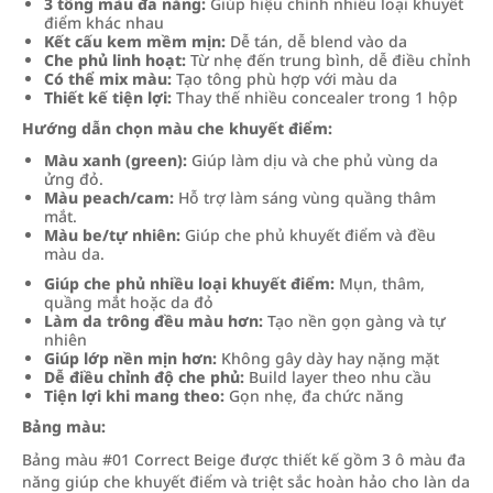
3 tông màu đa năng:
Giúp hiệu chỉnh nhiều loại khuyết
điểm khác nhau
Kết cấu kem mềm mịn:
Dễ tán, dễ blend vào da
Che phủ linh hoạt:
Từ nhẹ đến trung bình, dễ điều chỉnh
Có thể mix màu:
Tạo tông phù hợp với màu da
Thiết kế tiện lợi:
Thay thế nhiều concealer trong 1 hộp
Hướng dẫn chọn màu che khuyết điểm:
Màu xanh (green):
Giúp làm dịu và che phủ vùng da
ửng đỏ.
Màu peach/cam:
Hỗ trợ làm sáng vùng quầng thâm
mắt.
Màu be/tự nhiên:
Giúp che phủ khuyết điểm và đều
màu da.
Giúp che phủ nhiều loại khuyết điểm:
Mụn, thâm,
quầng mắt hoặc da đỏ
Làm da trông đều màu hơn:
Tạo nền gọn gàng và tự
nhiên
Giúp lớp nền mịn hơn:
Không gây dày hay nặng mặt
Dễ điều chỉnh độ che phủ:
Build layer theo nhu cầu
Tiện lợi khi mang theo:
Gọn nhẹ, đa chức năng
Bảng màu:
Bảng màu #01 Correct Beige được thiết kế gồm 3 ô màu đa
năng giúp che khuyết điểm và triệt sắc hoàn hảo cho làn da