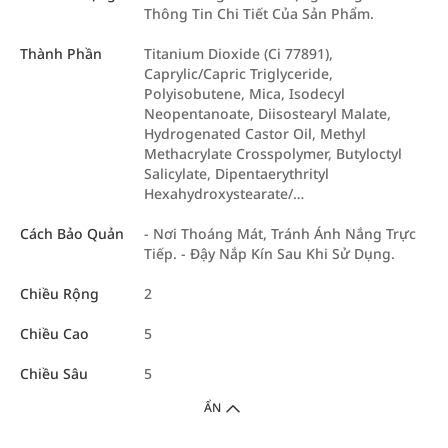
Thông Tin Chi Tiết Của Sản Phẩm.
Thành Phần
Titanium Dioxide (Ci 77891),
Caprylic/Capric Triglyceride,
Polyisobutene, Mica, Isodecyl
Neopentanoate, Diisostearyl Malate,
Hydrogenated Castor Oil, Methyl
Methacrylate Crosspolymer, Butyloctyl
Salicylate, Dipentaerythrityl
Hexahydroxystearate/…
Cách Bảo Quản
- Nơi Thoáng Mát, Tránh Ánh Nắng Trực
Tiếp. - Đậy Nắp Kín Sau Khi Sử Dụng.
Chiều Rộng
2
Chiều Cao
5
Chiều Sâu
5
ẨN