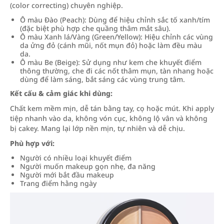
(color correcting) chuyên nghiệp.
Ô màu Đào (Peach): Dùng để hiệu chỉnh sắc tố xanh/tím
(đặc biệt phù hợp che quầng thâm mắt sâu).
Ô màu Xanh lá/Vàng (Green/Yellow): Hiệu chỉnh các vùng
da ửng đỏ (cánh mũi, nốt mụn đỏ) hoặc làm đều màu
da.
Ô màu Be (Beige): Sử dụng như kem che khuyết điểm
thông thường, che đi các nốt thâm mụn, tàn nhang hoặc
dùng để làm sáng, bắt sáng các vùng trung tâm.
Kết cấu & cảm giác khi dùng:
Chất kem mềm mịn, dễ tán bằng tay, cọ hoặc mút. Khi apply
tiệp nhanh vào da, không vón cục, không lộ vân và không
bị cakey. Mang lại lớp nền mịn, tự nhiên và dễ chịu.
Phù hợp với:
Người có nhiều loại khuyết điểm
Người muốn makeup gọn nhẹ, đa năng
Người mới bắt đầu makeup
Trang điểm hằng ngày