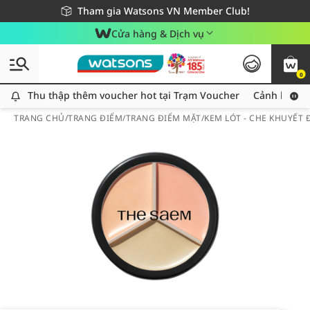
Giao hàng nhanh 24h - Áp dụng khu vực TP. Hồ Chí Minh
Miễn phí giao hàng cho đơn hàng từ 249,000Đ
Tham gia Watsons VN Member Club!
Cửa hàng & Dịch vụ
0
Thu thập thêm voucher hot tại Trạm Voucher
Thu thập thêm voucher hot tại Trạm Voucher
Cảnh báo An
TRANG CHỦ
/
TRANG ĐIỂM
/
TRANG ĐIỂM MẶT
/
KEM LÓT - CHE KHUYẾT 