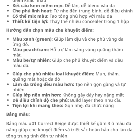
điểm khác nhau
Kết cấu kem mềm mịn:
Dễ tán, dễ blend vào da
Che phủ linh hoạt:
Từ nhẹ đến trung bình, dễ điều chỉnh
Có thể mix màu:
Tạo tông phù hợp với màu da
Thiết kế tiện lợi:
Thay thế nhiều concealer trong 1 hộp
Hướng dẫn chọn màu che khuyết điểm:
Màu xanh (green):
Giúp làm dịu và che phủ vùng da
ửng đỏ.
Màu peach/cam:
Hỗ trợ làm sáng vùng quầng thâm
mắt.
Màu be/tự nhiên:
Giúp che phủ khuyết điểm và đều
màu da.
Giúp che phủ nhiều loại khuyết điểm:
Mụn, thâm,
quầng mắt hoặc da đỏ
Làm da trông đều màu hơn:
Tạo nền gọn gàng và tự
nhiên
Giúp lớp nền mịn hơn:
Không gây dày hay nặng mặt
Dễ điều chỉnh độ che phủ:
Build layer theo nhu cầu
Tiện lợi khi mang theo:
Gọn nhẹ, đa chức năng
Bảng màu:
Bảng màu #01 Correct Beige được thiết kế gồm 3 ô màu đa
năng giúp che khuyết điểm và triệt sắc hoàn hảo cho làn da
tông trung tính đến tự nhiên.