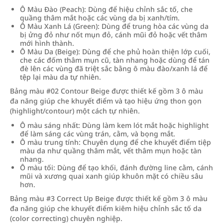
Ô Màu Đào (Peach): Dùng để hiệu chỉnh sắc tố, che
quầng thâm mắt hoặc các vùng da bị xanh/tím.
Ô Màu Xanh Lá (Green): Dùng để trung hòa các vùng da
bị ửng đỏ như nốt mụn đỏ, cánh mũi đỏ hoặc vết thâm
mới hình thành.
Ô Màu Da (Beige): Dùng để che phủ hoàn thiện lớp cuối,
che các đốm thâm mụn cũ, tàn nhang hoặc dùng để tán
đè lên các vùng đã triệt sắc bằng ô màu đào/xanh lá để
tệp lại màu da tự nhiên.
Bảng màu #02 Contour Beige được thiết kế gồm 3 ô màu
đa năng giúp che khuyết điểm và tạo hiệu ứng thon gọn
(highlight/contour) một cách tự nhiên.
Ô màu sáng nhất: Dùng làm kem lót mắt hoặc highlight
để làm sáng các vùng trán, cằm, và bọng mắt.
Ô màu trung tính: Chuyên dụng để che khuyết điểm tiệp
màu da như quầng thâm mắt, vết thâm mụn hoặc tàn
nhang.
Ô màu tối: Dùng để tạo khối, đánh đường line cằm, cánh
mũi và xương quai xanh giúp khuôn mặt có chiều sâu
hơn.
Bảng màu #3 Correct Up Beige được thiết kế gồm 3 ô màu
đa năng giúp che khuyết điểm kiêm hiệu chỉnh sắc tố da
(color correcting) chuyên nghiệp.