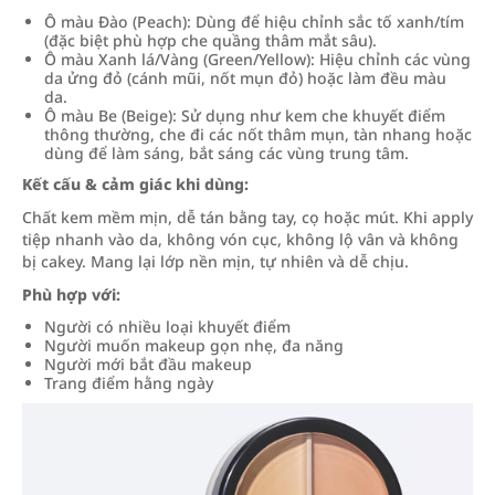
Ô màu Đào (Peach): Dùng để hiệu chỉnh sắc tố xanh/tím
(đặc biệt phù hợp che quầng thâm mắt sâu).
Ô màu Xanh lá/Vàng (Green/Yellow): Hiệu chỉnh các vùng
da ửng đỏ (cánh mũi, nốt mụn đỏ) hoặc làm đều màu
da.
Ô màu Be (Beige): Sử dụng như kem che khuyết điểm
thông thường, che đi các nốt thâm mụn, tàn nhang hoặc
dùng để làm sáng, bắt sáng các vùng trung tâm.
Kết cấu & cảm giác khi dùng:
Chất kem mềm mịn, dễ tán bằng tay, cọ hoặc mút. Khi apply
tiệp nhanh vào da, không vón cục, không lộ vân và không
bị cakey. Mang lại lớp nền mịn, tự nhiên và dễ chịu.
Phù hợp với:
Người có nhiều loại khuyết điểm
Người muốn makeup gọn nhẹ, đa năng
Người mới bắt đầu makeup
Trang điểm hằng ngày