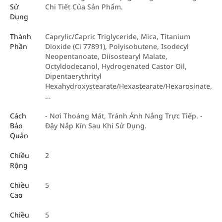
Sử
Chi Tiết Của Sản Phẩm.
Dụng
Thành
Caprylic/Capric Triglyceride, Mica, Titanium
Phần
Dioxide (Ci 77891), Polyisobutene, Isodecyl
Neopentanoate, Diisostearyl Malate,
Octyldodecanol, Hydrogenated Castor Oil,
Dipentaerythrityl
Hexahydroxystearate/Hexastearate/Hexarosinate,
…
Cách
- Nơi Thoáng Mát, Tránh Ánh Nắng Trực Tiếp. -
Bảo
Đậy Nắp Kín Sau Khi Sử Dụng.
Quản
Chiều
2
Rộng
Chiều
5
Cao
Chiều
5