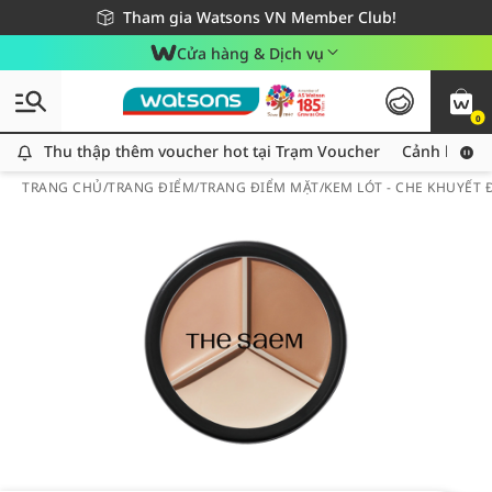
Giao hàng nhanh 24h - Áp dụng khu vực TP. Hồ Chí Minh
Miễn phí giao hàng cho đơn hàng từ 249,000Đ
Tham gia Watsons VN Member Club!
Cửa hàng & Dịch vụ
0
Thu thập thêm voucher hot tại Trạm Voucher
Thu thập thêm voucher hot tại Trạm Voucher
Cảnh báo An
TRANG CHỦ
/
TRANG ĐIỂM
/
TRANG ĐIỂM MẶT
/
KEM LÓT - CHE KHUYẾT 