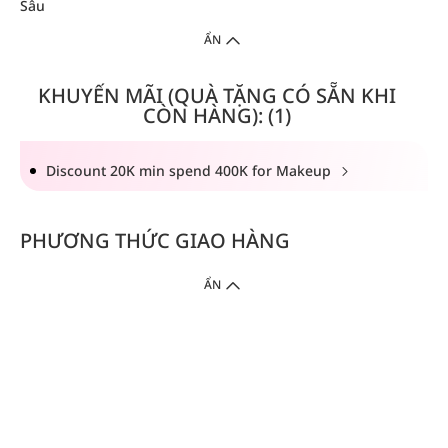
Sâu
ẨN
KHUYẾN MÃI (QUÀ TẶNG CÓ SẴN KHI
CÒN HÀNG): (1)
Discount 20K min spend 400K for Makeup
PHƯƠNG THỨC GIAO HÀNG
ẨN