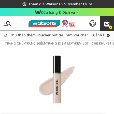
Giao hàng nhanh 24h - Áp dụng khu vực TP. Hồ Chí Minh
Miễn phí giao hàng cho đơn hàng từ 249,000Đ
Tham gia Watsons VN Member Club!
Cửa hàng & Dịch vụ
0
Thu thập thêm voucher hot tại Trạm Voucher
Thu thập thêm voucher hot tại Trạm Voucher
Cảnh báo An
TRANG CHỦ
/
TRANG ĐIỂM
/
TRANG ĐIỂM MẶT
/
KEM LÓT - CHE KHUYẾT 