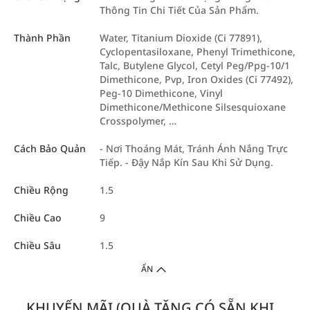
Thông Tin Chi Tiết Của Sản Phẩm.
Thành Phần
Water, Titanium Dioxide (Ci 77891),
Cyclopentasiloxane, Phenyl Trimethicone,
Talc, Butylene Glycol, Cetyl Peg/Ppg-10/1
Dimethicone, Pvp, Iron Oxides (Ci 77492),
Peg-10 Dimethicone, Vinyl
Dimethicone/Methicone Silsesquioxane
Crosspolymer, …
Cách Bảo Quản
- Nơi Thoáng Mát, Tránh Ánh Nắng Trực
Tiếp. - Đậy Nắp Kín Sau Khi Sử Dụng.
Chiều Rộng
1.5
Chiều Cao
9
Chiều Sâu
1.5
ẨN
KHUYẾN MÃI (QUÀ TẶNG CÓ SẴN KHI