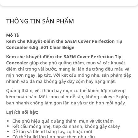
THÔNG TIN SẢN PHẨM
Mô Tả
Kem Che Khuyết Điểm the SAEM Cover Perfection Tip
Concealer 6.5g .#01 Clear Beige
Kem che khuyết điểm the SAEM Cover Perfection Tip
Concealer
giúp che phủ quầng thâm, mụn và các khuyết
điểm chỉ trong vài bước, mang lại làn da trông đều màu và
mịn hơn ngay lập tức. Với kết cấu mỏng nhẹ, sản phẩm tiệp
nhanh vào da mà không gây dày cộm hay nặng mặt.
Quầng thâm, vết thâm hay mụn có thể khiến lớp makeup
kém hoàn hảo. Một concealer dễ tán, không cakey sẽ giúp
bạn nhanh chóng làm gọn làn da và tự tin hơn mỗi ngày.
Lợi ích nổi bật:
Che phủ hiệu quả quầng thâm, mụn và vết thâm
Kết cấu mỏng nhẹ, tiệp da nhanh, không gây cakey
Dễ tán và blend bằng tay, cọ hoặc mút
Có thể build lớp linh hoạt theo nhu cầu