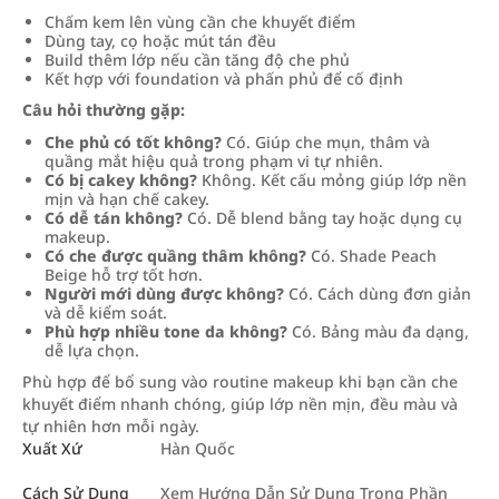
Chấm kem lên vùng cần che khuyết điểm
Dùng tay, cọ hoặc mút tán đều
Build thêm lớp nếu cần tăng độ che phủ
Kết hợp với foundation và phấn phủ để cố định
Câu hỏi thường gặp:
Che phủ có tốt không?
Có. Giúp che mụn, thâm và
quầng mắt hiệu quả trong phạm vi tự nhiên.
Có bị cakey không?
Không. Kết cấu mỏng giúp lớp nền
mịn và hạn chế cakey.
Có dễ tán không?
Có. Dễ blend bằng tay hoặc dụng cụ
makeup.
Có che được quầng thâm không?
Có. Shade Peach
Beige hỗ trợ tốt hơn.
Người mới dùng được không?
Có. Cách dùng đơn giản
và dễ kiểm soát.
Phù hợp nhiều tone da không?
Có. Bảng màu đa dạng,
dễ lựa chọn.
Phù hợp để bổ sung vào routine makeup khi bạn cần che
khuyết điểm nhanh chóng, giúp lớp nền mịn, đều màu và
tự nhiên hơn mỗi ngày.
Xuất Xứ
Hàn Quốc
Cách Sử Dụng
Xem Hướng Dẫn Sử Dụng Trong Phần