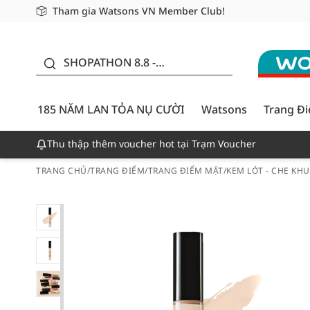
Tham gia Watsons VN Member Club!
Miễn phí giao hàng cho đơn hàng từ 249,000Đ
Giao hàng nhanh 24h - Áp dụng khu vực TP. Hồ Chí M
185 NĂM LAN TỎA NỤ
CƯỜI - GIẢM ĐẾN
SHOPATHON 8.8 -
50%
DEAL ĐỈNH
185 NĂM LAN TỎA NỤ CƯỜI
Watsons
Trang Đ
Thu thập thêm voucher hot tại Trạm Voucher
TRANG CHỦ
/
TRANG ĐIỂM
/
TRANG ĐIỂM MẶT
/
KEM LÓT - CHE KH