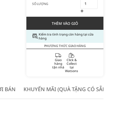
SỐ LƯỢNG
THÊM VÀO GIỎ
Kiểm tra tình trạng còn hàng tại cửa
hàng
PHƯƠNG THỨC GIAO HÀNG
Giao
Click &
hàng
Collect
tận nhà
tại
Watsons
I BÁN
KHUYẾN MÃI (QUÀ TẶNG CÓ SẴN KH