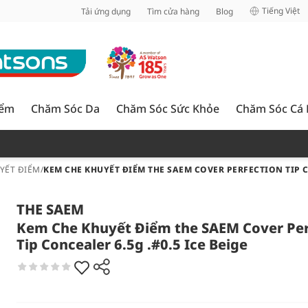
inh
Tiếng Việt
Tải ứng dụng
Tìm cửa hàng
Blog
iểm
Chăm Sóc Da
Chăm Sóc Sức Khỏe
Chăm Sóc Cá
UYẾT ĐIỂM
/
KEM CHE KHUYẾT ĐIỂM THE SAEM COVER PERFECTION TIP CO
THE SAEM
Kem Che Khuyết Điểm the SAEM Cover Per
Tip Concealer 6.5g .#0.5 Ice Beige