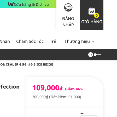
Cửa hàng & Dịch vụ
0
ĐĂNG
GIỎ HÀNG
NHẬP
 Nhân
Chăm Sóc Tóc
Trẻ Em
Thương hiệu
Nam Giới
Chăm Sóc 
NCEALER 6.5G .#0.5 ICE BEIGE
109,000
fection
₫
Giảm 46%
200,000₫
(Tiết kiệm: 91,000)