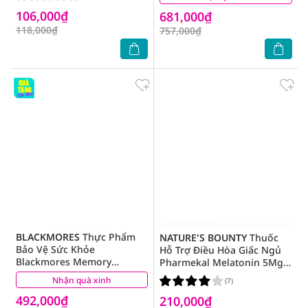
Cấp Vitamin Cho Phụ Nữ
106,000₫
681,000₫
Mang Thai 60 Viên
118,000₫
757,000₫
BLACKMORES
Thực Phẩm
NATURE'S BOUNTY
Thuốc
Bảo Vệ Sức Khỏe
Hỗ Trợ Điều Hòa Giấc Ngủ
Blackmores Memory
Pharmekal Melatonin 5Mg
Support Ginkgoforte Hỗ Trợ
60 Viên
Nhận quà xinh
(1)
(7)
Trí Não 40 Viên
492,000₫
210,000₫