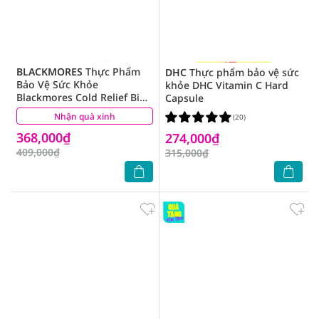
BLACKMORES
Thực Phẩm
DHC
Thực phẩm bảo vệ sức
Bảo Vệ Sức Khỏe
khỏe DHC Vitamin C Hard
Blackmores Cold Relief Bio
Capsule
C 1000mg Tăng Cường Sức
Nhận quà xinh
(7)
(20)
Đề Kháng 31 Viên
368,000₫
274,000₫
409,000₫
315,000₫