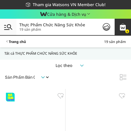
Giao hàng nhanh 24h - Áp dụng khu vực TP. Hồ Chí Minh
Miễn phí giao hàng cho đơn hàng từ 249,000Đ
Tham gia Watsons VN Member Club!
Cửa hàng & Dịch vụ
Thực Phẩm Chức Năng Sức Khỏe
19 sản phẩm
0
Trang chủ
19 sản phẩm
Tất cả THỰC PHẨM CHỨC NĂNG SỨC KHỎE
Lọc theo