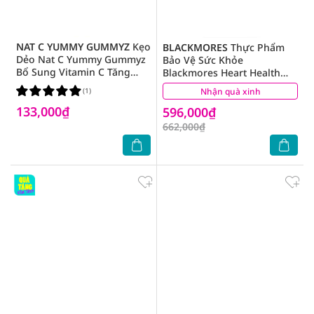
NAT C YUMMY GUMMYZ
Kẹo
BLACKMORES
Thực Phẩm
Dẻo Nat C Yummy Gummyz
Bảo Vệ Sức Khỏe
Bổ Sung Vitamin C Tăng
Blackmores Heart Health
Cường Sức Đề Kháng
CoQ10 150mg Hỗ Trợ Tim
(1)
Nhận quà xinh
(4)
Mạch 30 Viên
133,000₫
596,000₫
662,000₫