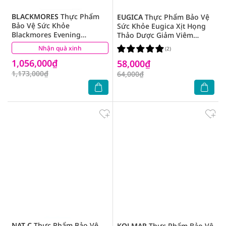
BLACKMORES
Thực Phẩm
EUGICA
Thực Phẩm Bảo Vệ
Bảo Vệ Sức Khỏe
Sức Khỏe Eugica Xịt Họng
Blackmores Evening
Thảo Dược Giảm Viêm
Primrose Oil Tinh Dầu Hoa
Họng, Ho và Viêm Đường
Nhận quà xinh
(8)
(2)
Anh Thảo 190 Viên
Hô Hấp 10ml
1,056,000₫
58,000₫
1,173,000₫
64,000₫
NAT C
Thực Phẩm Bảo Vệ
KOLMAR
Thực Phẩm Bảo Vệ