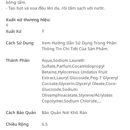
bông tắm.
- Tạo bọt và xoa đều lên da, rồi tắm sạch với nước.
Xuất xứ thương hiệu:
Ý
Xuất Xứ
Ý
Cách Sử Dụng
Xem Hướng Dẫn Sử Dụng Trong Phần
Thông Tin Chi Tiết Của Sản Phẩm.
Thành Phần
Aqua,Sodium Laureth
Sulfate,Parfum,Cocamidopropyl
Betaine,Hylocereus Undatus Fruit
Extract,Lauryl Glucoside,Peg-7 Glyceryl
Cocoate,Glycerin,Glyceryl Oleate,Coco-
Glucoside,Sodium
Olivamphoacetate,Styrene/Acrylates
Copolymer,Sodium Chloride,…
Cách Bảo Quản
Bảo Quản Nơi Khô Ráo
Chiều Rộng
6.5