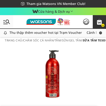
Giao hàng nhanh 24h - Áp dụng khu vực TP. Hồ Chí Minh
Miễn phí giao hàng cho đơn hàng từ 249,000Đ
Tham gia Watsons VN Member Club!
Cửa hàng & Dịch vụ
0
Thu thập thêm voucher hot tại Trạm Voucher
Thu thập thêm voucher hot tại Trạm Voucher
Cảnh báo An
TRANG CHỦ
/
CHĂM SÓC CÁ NHÂN
/
TẮM
/
SỮA/GEL TẮM
/
SỮA TẮM TESO