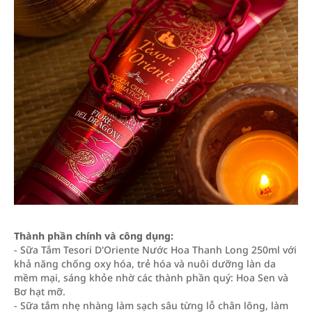
Thành phần chính và công dụng:
- Sữa Tắm Tesori D'Oriente Nước Hoa Thanh Long 250ml với
khả năng chống oxy hóa, trẻ hóa và nuôi dưỡng làn da
mềm mại, sáng khỏe nhờ các thành phần quý: Hoa Sen và
Bơ hạt mỡ.
- Sữa tắm nhẹ nhàng làm sạch sâu từng lỗ chân lông, làm