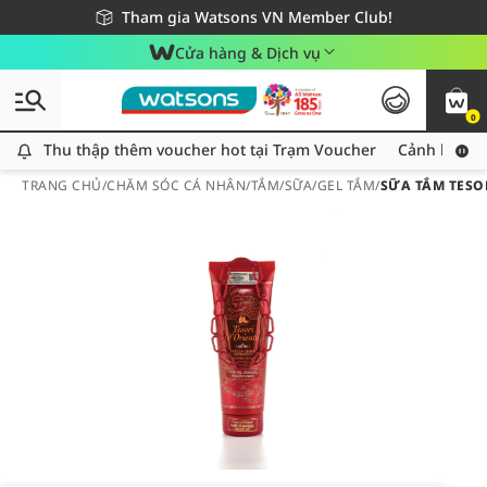
Giao hàng nhanh 24h - Áp dụng khu vực TP. Hồ Chí Minh
Miễn phí giao hàng cho đơn hàng từ 249,000Đ
Tham gia Watsons VN Member Club!
Cửa hàng & Dịch vụ
0
Thu thập thêm voucher hot tại Trạm Voucher
Thu thập thêm voucher hot tại Trạm Voucher
Cảnh báo An
TRANG CHỦ
/
CHĂM SÓC CÁ NHÂN
/
TẮM
/
SỮA/GEL TẮM
/
SỮA TẮM TESO