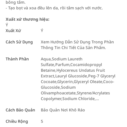
bông tắm.
- Tạo bọt và xoa đều lên da, rồi tắm sạch với nước.
Xuất xứ thương hiệu:
Ý
Xuất Xứ
Ý
Cách Sử Dụng
Xem Hướng Dẫn Sử Dụng Trong Phần
Thông Tin Chi Tiết Của Sản Phẩm.
Thành Phần
Aqua,Sodium Laureth
Sulfate,Parfum,Cocamidopropyl
Betaine,Hylocereus Undatus Fruit
Extract,Lauryl Glucoside,Peg-7 Glyceryl
Cocoate,Glycerin,Glyceryl Oleate,Coco-
Glucoside,Sodium
Olivamphoacetate,Styrene/Acrylates
Copolymer,Sodium Chloride,…
Cách Bảo Quản
Bảo Quản Nơi Khô Ráo
Chiều Rộng
5