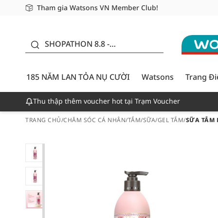
Tham gia Watsons VN Member Club!
Miễn phí giao hàng cho đơn hàng từ 249,000Đ
Giao hàng nhanh 24h - Áp dụng khu vực TP. Hồ Chí M
185 NĂM LAN TỎA NỤ
CƯỜI - GIẢM ĐẾN
SHOPATHON 8.8 -
50%
DEAL ĐỈNH
185 NĂM LAN TỎA NỤ CƯỜI
Watsons
Trang Đ
Thu thập thêm voucher hot tại Trạm Voucher
TRANG CHỦ
/
CHĂM SÓC CÁ NHÂN
/
TẮM
/
SỮA/GEL TẮM
/
SỮA TẮM 