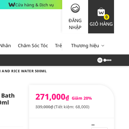
Cửa hàng & Dịch vụ
0
ĐĂNG
GIỎ HÀNG
NHẬP
 Nhân
Chăm Sóc Tóc
Trẻ Em
Thương hiệu
Nam Giới
Chăm Sóc 
 AND RICE WATER 500ML
271,000
 Bath
₫
Giảm 20%
0ml
339,000₫
(Tiết kiệm: 68,000)