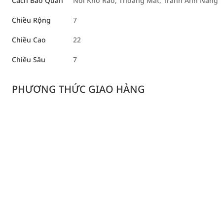
Cách Bảo Quản
Nơi Khô Ráo, Thoáng Mát, Tránh Ánh Nắng T
Chiều Rộng
7
Chiều Cao
22
Chiều Sâu
7
PHƯƠNG THỨC GIAO HÀNG