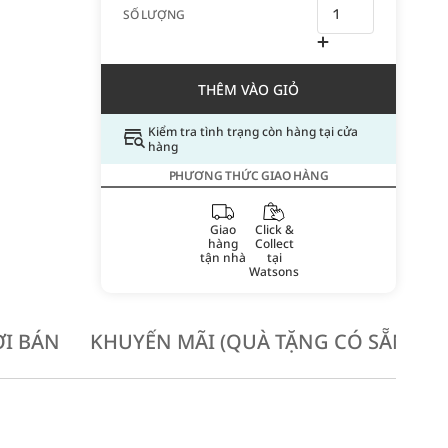
SỐ LƯỢNG
THÊM VÀO GIỎ
Kiểm tra tình trạng còn hàng tại cửa
hàng
PHƯƠNG THỨC GIAO HÀNG
Giao
Click &
hàng
Collect
tận nhà
tại
Watsons
I BÁN
KHUYẾN MÃI (QUÀ TẶNG CÓ SẴN KH