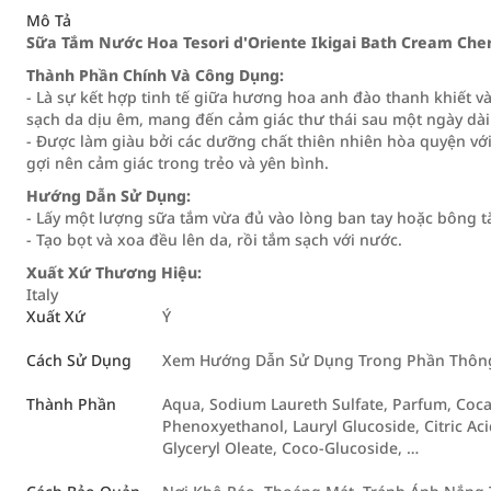
Mô Tả
Sữa Tắm Nước Hoa Tesori d'Oriente Ikigai Bath Cream Che
Thành Phần Chính Và Công Dụng:
- Là sự kết hợp tinh tế giữa hương hoa anh đào thanh khiết 
sạch da dịu êm, mang đến cảm giác thư thái sau một ngày dài
- Được làm giàu bởi các dưỡng chất thiên nhiên hòa quyện vớ
gợi nên cảm giác trong trẻo và yên bình.
Hướng Dẫn Sử Dụng:
- Lấy một lượng sữa tắm vừa đủ vào lòng ban tay hoặc bông t
- Tạo bọt và xoa đều lên da, rồi tắm sạch với nước.
Xuất Xứ Thương Hiệu:
Italy
Xuất Xứ
Ý
Cách Sử Dụng
Xem Hướng Dẫn Sử Dụng Trong Phần Thông 
Thành Phần
Aqua, Sodium Laureth Sulfate, Parfum, Coc
Phenoxyethanol, Lauryl Glucoside, Citric Acid
Glyceryl Oleate, Coco-Glucoside, …