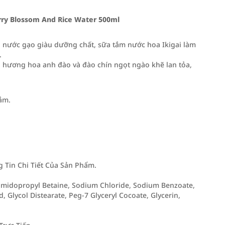
rry Blossom And Rice Water 500ml
và nước gạo giàu dưỡng chất, sữa tắm nước hoa Ikigai làm
.
i hương hoa anh đào và đào chín ngọt ngào khẽ lan tỏa,
ắm.
Tin Chi Tiết Của Sản Phẩm.
amidopropyl Betaine, Sodium Chloride, Sodium Benzoate,
, Glycol Distearate, Peg-7 Glyceryl Cocoate, Glycerin,