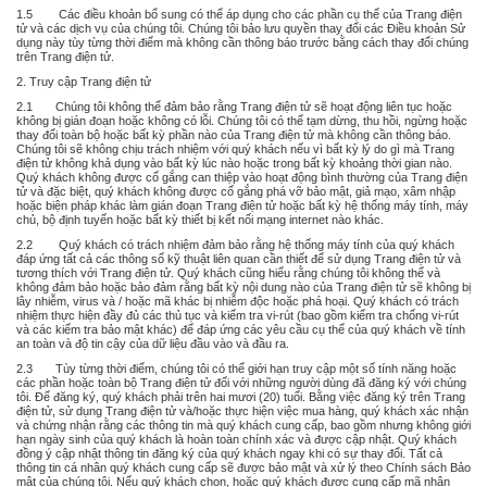
1.5 Các điều khoản bổ sung có thể áp dụng cho các phần cụ thể của Trang điện
tử và các dịch vụ của chúng tôi. Chúng tôi bảo lưu quyền thay đổi các Điều khoản Sử
dụng này tùy từng thời điểm mà không cần thông báo trước bằng cách thay đổi chúng
trên Trang điện tử.
2. Truy cập Trang điện tử
2.1 Chúng tôi không thể đảm bảo rằng Trang điện tử sẽ hoạt động liên tục hoặc
không bị gián đoạn hoặc không có lỗi. Chúng tôi có thể tạm dừng, thu hồi, ngừng hoặc
thay đổi toàn bộ hoặc bất kỳ phần nào của Trang điện tử mà không cần thông báo.
Chúng tôi sẽ không chịu trách nhiệm với quý khách nếu vì bất kỳ lý do gì mà Trang
điện tử không khả dụng vào bất kỳ lúc nào hoặc trong bất kỳ khoảng thời gian nào.
Quý khách không được cố gắng can thiệp vào hoạt động bình thường của Trang điện
tử và đặc biệt, quý khách không được cố gắng phá vỡ bảo mật, giả mạo, xâm nhập
hoặc biện pháp khác làm gián đoạn Trang điện tử hoặc bất kỳ hệ thống máy tính, máy
chủ, bộ định tuyến hoặc bất kỳ thiết bị kết nối mạng internet nào khác.
2.2 Quý khách có trách nhiệm đảm bảo rằng hệ thống máy tính của quý khách
đáp ứng tất cả các thông số kỹ thuật liên quan cần thiết để sử dụng Trang điện tử và
tương thích với Trang điện tử. Quý khách cũng hiểu rằng chúng tôi không thể và
không đảm bảo hoặc bảo đảm rằng bất kỳ nội dung nào của Trang điện tử sẽ không bị
lây nhiễm, virus và / hoặc mã khác bị nhiễm độc hoặc phá hoại. Quý khách có trách
nhiệm thực hiện đầy đủ các thủ tục và kiểm tra vi-rút (bao gồm kiểm tra chống vi-rút
và các kiểm tra bảo mật khác) để đáp ứng các yêu cầu cụ thể của quý khách về tính
an toàn và độ tin cậy của dữ liệu đầu vào và đầu ra.
2.3 Tùy từng thời điểm, chúng tôi có thể giới hạn truy cập một số tính năng hoặc
các phần hoặc toàn bộ Trang điện tử đối với những người dùng đã đăng ký với chúng
tôi. Để đăng ký, quý khách phải trên hai mươi (20) tuổi. Bằng việc đăng ký trên Trang
điện tử, sử dụng Trang điện tử và/hoặc thực hiện việc mua hàng, quý khách xác nhận
và chứng nhận rằng các thông tin mà quý khách cung cấp, bao gồm nhưng không giới
hạn ngày sinh của quý khách là hoàn toàn chính xác và được cập nhật. Quý khách
đồng ý cập nhật thông tin đăng ký của quý khách ngay khi có sự thay đổi. Tất cả
thông tin cá nhân quý khách cung cấp sẽ được bảo mật và xử lý theo Chính sách Bảo
mật của chúng tôi. Nếu quý khách chọn, hoặc quý khách được cung cấp mã nhận