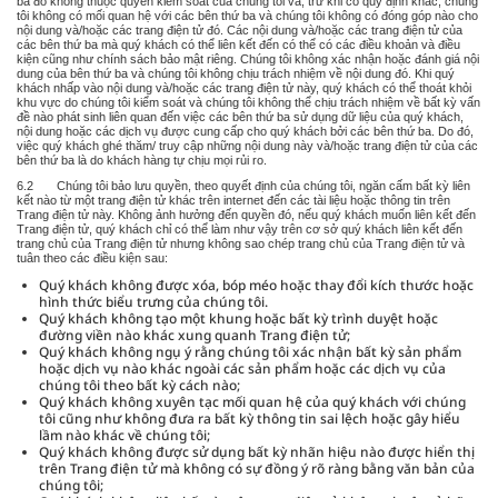
ba đó không thuộc quyền kiểm soát của chúng tôi và, trừ khi có quy định khác, chúng
tôi không có mối quan hệ với các bên thứ ba và chúng tôi không có đóng góp nào cho
nội dung và/hoặc các trang điện tử đó. Các nội dung và/hoặc các trang điện tử của
các bên thứ ba mà quý khách có thể liên kết đến có thể có các điều khoản và điều
kiện cũng như chính sách bảo mật riêng. Chúng tôi không xác nhận hoặc đánh giá nội
dung của bên thứ ba và chúng tôi không chịu trách nhiệm về nội dung đó. Khi quý
khách nhấp vào nội dung và/hoặc các trang điện tử này, quý khách có thể thoát khỏi
khu vực do chúng tôi kiểm soát và chúng tôi không thể chịu trách nhiệm về bất kỳ vấn
đề nào phát sinh liên quan đến việc các bên thứ ba sử dụng dữ liệu của quý khách,
nội dung hoặc các dịch vụ được cung cấp cho quý khách bởi các bên thứ ba. Do đó,
việc quý khách ghé thăm/ truy cập những nội dung này và/hoặc trang điện tử của các
bên thứ ba là do khách hàng tự chịu mọi rủi ro.
6.2 Chúng tôi bảo lưu quyền, theo quyết định của chúng tôi, ngăn cấm bất kỳ liên
kết nào từ một trang điện tử khác trên internet đến các tài liệu hoặc thông tin trên
Trang điện tử này. Không ảnh hưởng đến quyền đó, nếu quý khách muốn liên kết đến
Trang điện tử, quý khách chỉ có thể làm như vậy trên cơ sở quý khách liên kết đến
trang chủ của Trang điện tử nhưng không sao chép trang chủ của Trang điện tử và
tuân theo các điều kiện sau:
Quý khách không được xóa, bóp méo hoặc thay đổi kích thước hoặc
hình thức biểu trưng của chúng tôi.
Quý khách không tạo một khung hoặc bất kỳ trình duyệt hoặc
đường viền nào khác xung quanh Trang điện tử;
Quý khách không ngụ ý rằng chúng tôi xác nhận bất kỳ sản phẩm
hoặc dịch vụ nào khác ngoài các sản phẩm hoặc các dịch vụ của
chúng tôi theo bất kỳ cách nào;
Quý khách không xuyên tạc mối quan hệ của quý khách với chúng
tôi cũng như không đưa ra bất kỳ thông tin sai lệch hoặc gây hiểu
lầm nào khác về chúng tôi;
Quý khách không được sử dụng bất kỳ nhãn hiệu nào được hiển thị
trên Trang điện tử mà không có sự đồng ý rõ ràng bằng văn bản của
chúng tôi;