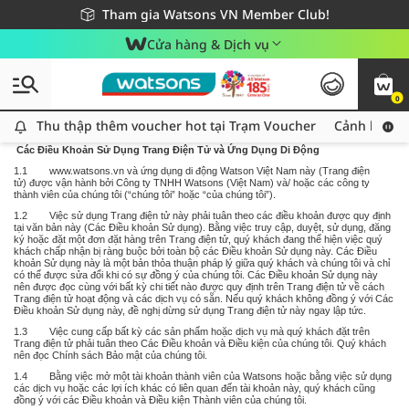
Giao hàng nhanh 24h - Áp dụng khu vực TP. Hồ Chí Minh
Miễn phí giao hàng cho đơn hàng từ 249,000Đ
Tham gia Watsons VN Member Club!
Cửa hàng & Dịch vụ
0
Thu thập thêm voucher hot tại Trạm Voucher
Thu thập thêm voucher hot tại Trạm Voucher
Cảnh báo An
Các Điều Khoản Sử Dụng Trang Điện Tử và Ứng Dụng Di Động
1.1
www.watsons.vn
và ứng dụng di động Watson Việt Nam này (Trang điện
tử) được vận hành bởi Công ty TNHH Watsons (Việt Nam) và/ hoặc các công ty
thành viên của chúng tôi (“chúng tôi” hoặc “của chúng tôi”).
1.2 Việc sử dụng Trang điện tử này phải tuân theo các điều khoản được quy định
tại văn bản này (Các Điều khoản Sử dụng). Bằng việc truy cập, duyệt, sử dụng, đăng
ký hoặc đặt một đơn đặt hàng trên Trang điện tử, quý khách đang thể hiện việc quý
khách chấp nhận bị ràng buộc bởi toàn bộ các Điều khoản Sử dụng này. Các Điều
khoản Sử dụng này là một bản thỏa thuận pháp lý giữa quý khách và chúng tôi và chỉ
có thể được sửa đổi khi có sự đồng ý của chúng tôi. Các Điều khoản Sử dụng này
nên được đọc cùng với bất kỳ chi tiết nào được quy định trên Trang điện tử về cách
Trang điện tử hoạt động và các dịch vụ có sẵn. Nếu quý khách không đồng ý với Các
Điều khoản Sử dụng này, đề nghị dừng sử dụng Trang điện tử này ngay lập tức.
1.3 Việc cung cấp bất kỳ các sản phẩm hoặc dịch vụ mà quý khách đặt trên
Trang điện tử phải tuân theo
Các Điều khoản và Điều kiện
của chúng tôi. Quý khách
nên đọc Chính sách Bảo mật của chúng tôi.
1.4 Bằng việc mở một tài khoản thành viên của Watsons hoặc bằng việc sử dụng
các dịch vụ hoặc các lợi ích khác có liên quan đến tài khoản này, quý khách cũng
đồng ý với các Điều khoản và Điều kiện Thành viên của chúng tôi.