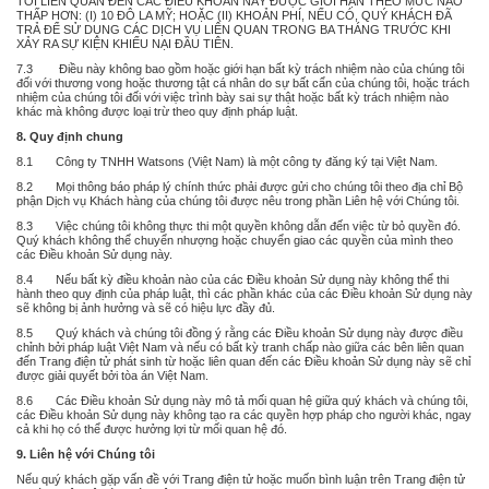
TÔI LIÊN QUAN ĐẾN CÁC ĐIỀU KHOẢN NÀY ĐƯỢC GIỚI HẠN THEO MỨC NÀO
THẤP HƠN: (I) 10 ĐÔ LA MỸ; HOẶC (II) KHOẢN PHÍ, NẾU CÓ, QUÝ KHÁCH ĐÃ
TRẢ ĐỂ SỬ DỤNG CÁC DỊCH VỤ LIÊN QUAN TRONG BA THÁNG TRƯỚC KHI
XẢY RA SỰ KIỆN KHIẾU NẠI ĐẦU TIÊN.
7.3 Điều này không bao gồm hoặc giới hạn bất kỳ trách nhiệm nào của chúng tôi
đối với thương vong hoặc thương tật cá nhân do sự bất cẩn của chúng tôi, hoặc trách
nhiệm của chúng tôi đối với việc trình bày sai sự thật hoặc bất kỳ trách nhiệm nào
khác mà không được loại trừ theo quy định pháp luật.
8. Quy định chung
8.1 Công ty TNHH Watsons (Việt Nam) là một công ty đăng ký tại Việt Nam.
8.2 Mọi thông báo pháp lý chính thức phải được gửi cho chúng tôi theo địa chỉ Bộ
phận Dịch vụ Khách hàng của chúng tôi được nêu trong phần
Liên hệ với Chúng tôi
.
8.3 Việc chúng tôi không thực thi một quyền không dẫn đến việc từ bỏ quyền đó.
Quý khách không thể chuyển nhượng hoặc chuyển giao các quyền của mình theo
các Điều khoản Sử dụng này.
8.4 Nếu bất kỳ điều khoản nào của các Điều khoản Sử dụng này không thể thi
hành theo quy định của pháp luật, thì các phần khác của các Điều khoản Sử dụng này
sẽ không bị ảnh hưởng và sẽ có hiệu lực đầy đủ.
8.5 Quý khách và chúng tôi đồng ý rằng các Điều khoản Sử dụng này được điều
chỉnh bởi pháp luật Việt Nam và nếu có bất kỳ tranh chấp nào giữa các bên liên quan
đến Trang điện tử phát sinh từ hoặc liên quan đến các Điều khoản Sử dụng này sẽ chỉ
được giải quyết bởi tòa án Việt Nam.
8.6 Các Điều khoản Sử dụng này mô tả mối quan hệ giữa quý khách và chúng tôi,
các Điều khoản Sử dụng này không tạo ra các quyền hợp pháp cho người khác, ngay
cả khi họ có thể được hưởng lợi từ mối quan hệ đó.
9. Liên hệ với Chúng tôi
Nếu quý khách gặp vấn đề với Trang điện tử hoặc muốn bình luận trên Trang điện tử