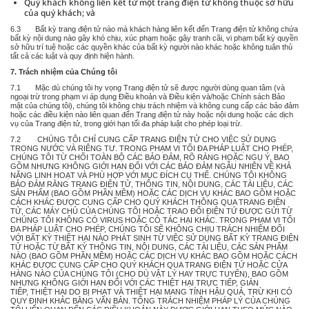
Quý khách không liên kết từ một trang điện tử không thuộc sở hữu
của quý khách; và
6.3 Bất kỳ trang điện tử nào mà khách hàng liên kết đến Trang điện tử không chứa
bất kỳ nội dung nào gây khó chịu, xúc phạm hoặc gây tranh cãi, vi phạm bất kỳ quyền
sở hữu trí tuệ hoặc các quyền khác của bất kỳ người nào khác hoặc không tuân thủ
tất cả các luật và quy định hiện hành.
7. Trách nhiệm của Chúng tôi
7.1 Mặc dù chúng tôi hy vọng Trang điện tử sẽ được người dùng quan tâm (và
ngoại trừ trong phạm vi áp dụng Điều khoản và Điều kiện và/hoặc Chính sách Bảo
mật của chúng tôi), chúng tôi không chịu trách nhiệm và không cung cấp các bảo đảm
hoặc các điều kiện nào liên quan đến Trang điện tử này hoặc nội dung hoặc các dịch
vụ của Trang điện tử, trong giới hạn tối đa pháp luật cho phép loại trừ.
7.2 CHÚNG TÔI CHỈ CUNG CẤP TRANG ĐIỆN TỬ CHO VIỆC SỬ DỤNG
TRONG NƯỚC VÀ RIÊNG TƯ. TRONG PHẠM VI TỐI ĐA PHÁP LUẬT CHO PHÉP,
CHÚNG TÔI TỪ CHỐI TOÀN BỘ CÁC BẢO ĐẢM, RÕ RÀNG HOẶC NGỤ Ý, BAO
GỒM NHƯNG KHÔNG GIỚI HẠN ĐỐI VỚI CÁC BẢO ĐẢM NGẪU NHIÊN VỀ KHẢ
NĂNG LINH HOẠT VÀ PHÙ HỢP VỚI MỤC ĐÍCH CỤ THỂ. CHÚNG TÔI KHÔNG
BẢO ĐẢM RẰNG TRANG ĐIỆN TỬ, THÔNG TIN, NỘI DUNG, CÁC TÀI LIỆU, CÁC
SẢN PHẨM (BAO GỒM PHẦN MỀM) HOẶC CÁC DỊCH VỤ KHÁC BAO GỒM HOẶC
CÁCH KHÁC ĐƯỢC CUNG CẤP CHO QUÝ KHÁCH THÔNG QUA TRANG ĐIỆN
TỬ, CÁC MÁY CHỦ CỦA CHÚNG TÔI HOẶC TRAO ĐỔI ĐIỆN TỬ ĐƯỢC GỬI TỪ
CHÚNG TÔI KHÔNG CÓ VIRUS HOẶC CÓ TÁC HẠI KHÁC. TRONG PHẠM VI TỐI
ĐA PHÁP LUẬT CHO PHÉP, CHÚNG TÔI SẼ KHÔNG CHỊU TRÁCH NHIỆM ĐỐI
VỚI BẤT KỲ THIỆT HẠI NÀO PHÁT SINH TỪ VIỆC SỬ DỤNG BẤT KỲ TRANG ĐIỆN
TỬ HOẶC TỪ BẤT KỲ THÔNG TIN, NỘI DUNG, CÁC TÀI LIỆU, CÁC SẢN PHẨM
NÀO (BAO GỒM PHẦN MỀM) HOẶC CÁC DỊCH VỤ KHÁC BAO GỒM HOẶC CÁCH
KHÁC ĐƯỢC CUNG CẤP CHO QUÝ KHÁCH QUA TRANG ĐIỆN TỬ HOẶC CỬA
HÀNG NÀO CỦA CHÚNG TÔI (CHO DÙ VẬT LÝ HAY TRỰC TUYẾN), BAO GỒM
NHƯNG KHÔNG GIỚI HẠN ĐỐI VỚI CÁC THIỆT HẠI TRỰC TIẾP, GIÁN
TIẾP, THIỆT HẠI DO BỊ PHẠT VÀ THIỆT HẠI MANG TÍNH HẬU QUẢ, TRỪ KHI CÓ
QUY ĐỊNH KHÁC BẰNG VĂN BẢN. TỔNG TRÁCH NHIỆM PHÁP LÝ CỦA CHÚNG