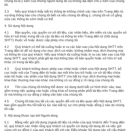
chúng tôi là ý kiến của những người dùng đó và không đại diện cho ý kiến của chúng
tôi.
3.3 Nếu quý khách thấy bất kỳ thông tin không chính xác nào trên Trang điện tử,
vui lòng thông báo cho chúng tôi biết và nếu chúng tôi đồng ý, chúng tôi sẽ cố gắng
sửa các thông tin sớm nhất có thể.
4. Sử dụng Nội dung
4.1 Bản quyền, các quyền cơ sở dữ liệu, các nhãn hiệu, tên miền và các quyền sở
hữu trí tuệ khác trong tất cả các tài liệu và thông tin trên Trang điện tử (Nội dung
SHTT) thuộc về hoặc được cấp phép cho chúng tôi.
4.2 Quý khách có thể tải xuống hoặc in ra các bản sao của Nội dung SHTT trên
Trang điện tử để sử dụng cho mục đích cá nhân, không nhằm mục đích thương mại
và thông tin của quý khách. Nếu quý khách tải xuống hoặc in ra các bản sao của Nội
dung SHTT, quý khách phải giữ lại mọi thông báo về bản quyền hoặc sở hữu trí tuệ
khác có trong tài liệu gốc.
4.3 Quý khách không được phép sao chép hoặc chỉnh sửa Nội dung SHTT, bố
cục hoặc mã của Trang điện tử hoặc tạo một kho lưu trữ hoặc cơ sở dữ liệu chứa
toàn bộ hoặc các phần của Nội dung SHTT cho bất kỳ mục đích thương mại hoặc
khai thác thương mại nào khác mà không có sự đồng ý rõ ràng của chúng tôi.
4.4 Tên của chúng tôi không thễ được sử dụng dưới bất cứ hình thức nào, bao
gồm trong việc quảng cáo hoặc công khai số lượng phân phối tài liệu trên Trang điện
tử mà không có sự đồng ý bằng văn bản cũa chúng tôi.
4.5 Chúng tôi bảo lưu tất cả các quyền đối với và liên quan đến Nội dung SHTT,
bao gồm quyền thu hồi bất kỳ lúc nào bất kỳ sự cho phép hoặc đồng ý nào do chúng
tôi cấp.
5. Nội dung Được tạo bởi Người dùng
5.1 Bằng việc gửi nội dung (ngoài dữ liệu cá nhân của quý khách) đến Trang điện
tử, quý khách xác nhận rằng quý khách có quyền sử dụng nội dung đó và việc gửi
cùng với sự đồng ý của quý khách đối với các Điều khoản Sử dụng này sẽ cấu thành