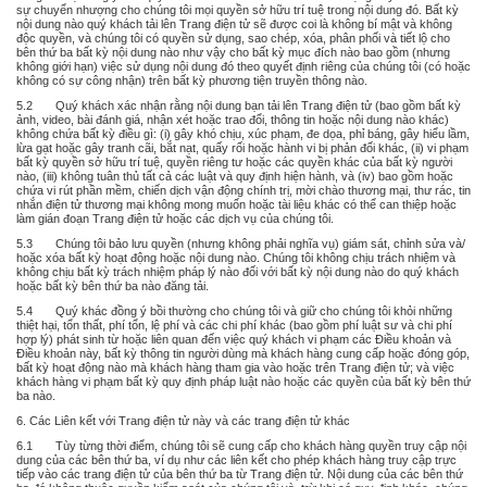
sự chuyển nhượng cho chúng tôi mọi quyền sở hữu trí tuệ trong nội dung đó. Bất kỳ
nội dung nào quý khách tải lên Trang điện tử sẽ được coi là không bí mật và không
độc quyền, và chúng tôi có quyền sử dụng, sao chép, xóa, phân phối và tiết lộ cho
bên thứ ba bất kỳ nội dung nào như vậy cho bất kỳ mục đích nào bao gồm (nhưng
không giới hạn) việc sử dụng nội dung đó theo quyết định riêng của chúng tôi (có hoặc
không có sự công nhận) trên bất kỳ phương tiện truyền thông nào.
5.2 Quý khách xác nhận rằng nội dung bạn tải lên Trang điện tử (bao gồm bất kỳ
ảnh, video, bài đánh giá, nhận xét hoặc trao đổi, thông tin hoặc nội dung nào khác)
không chứa bất kỳ điều gì: (i) gây khó chịu, xúc phạm, đe dọa, phỉ báng, gây hiểu lầm,
lừa gạt hoặc gây tranh cãi, bắt nạt, quấy rối hoặc hành vi bị phản đối khác, (ii) vi phạm
bất kỳ quyền sở hữu trí tuệ, quyền riêng tư hoặc các quyền khác của bất kỳ người
nào, (iii) không tuân thủ tất cả các luật và quy định hiện hành, và (iv) bao gồm hoặc
chứa vi rút phần mềm, chiến dịch vận động chính trị, mời chào thương mại, thư rác, tin
nhắn điện tử thương mại không mong muốn hoặc tài liệu khác có thể can thiệp hoặc
làm gián đoạn Trang điện tử hoặc các dịch vụ của chúng tôi.
5.3 Chúng tôi bảo lưu quyền (nhưng không phải nghĩa vụ) giám sát, chỉnh sửa và/
hoặc xóa bất kỳ hoạt động hoặc nội dung nào. Chúng tôi không chịu trách nhiệm và
không chịu bất kỳ trách nhiệm pháp lý nào đối với bất kỳ nội dung nào do quý khách
hoặc bất kỳ bên thứ ba nào đăng tải.
5.4 Quý khác đồng ý bồi thường cho chúng tôi và giữ cho chúng tôi khỏi những
thiệt hại, tổn thất, phí tổn, lệ phí và các chi phí khác (bao gồm phí luật sư và chi phí
hợp lý) phát sinh từ hoặc liên quan đến việc quý khách vi phạm các Điều khoản và
Điều khoản này, bất kỳ thông tin người dùng mà khách hàng cung cấp hoặc đóng góp,
bất kỳ hoạt động nào mà khách hàng tham gia vào hoặc trên Trang điện tử; và việc
khách hàng vi phạm bất kỳ quy định pháp luật nào hoặc các quyền của bất kỳ bên thứ
ba nào.
6. Các Liên kết với Trang điện tử này và các trang điện tử khác
6.1 Tùy từng thời điểm, chúng tôi sẽ cung cấp cho khách hàng quyền truy cập nội
dung của các bên thứ ba, ví dụ như các liên kết cho phép khách hàng truy cập trực
tiếp vào các trang điện tử của bên thứ ba từ Trang điện tử. Nội dung của các bên thứ