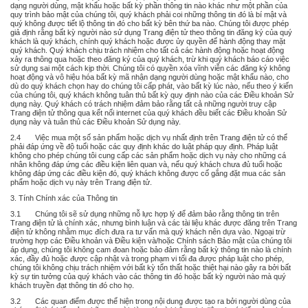
dạng người dùng, mật khẩu hoặc bất kỳ phần thông tin nào khác như một phần của
quy trình bảo mật của chúng tôi, quý khách phải coi những thông tin đó là bí mật và
quý không được tiết lộ thông tin đó cho bất kỳ bên thứ ba nào. Chúng tôi được phép
giả định rằng bất kỳ người nào sử dụng Trang điện tử theo thông tin đăng ký của quý
khách là quý khách, chính quý khách hoặc được ủy quyền để hành động thay mặt
quý khách. Quý khách chịu trách nhiệm cho tất cả các hành động hoặc hoạt động
xảy ra thông qua hoặc theo đăng ký của quý khách, trừ khi quý khách báo cáo việc
sử dụng sai một cách kịp thời. Chúng tôi có quyền xóa vĩnh viễn các đăng ký không
hoạt động và vô hiệu hóa bất kỳ mã nhận dạng người dùng hoặc mật khẩu nào, cho
dù do quý khách chọn hay do chúng tôi cấp phát, vào bất kỳ lúc nào, nếu theo ý kiến
của chúng tôi, quý khách không tuân thủ bất kỳ quy định nào của các Điều khoản Sử
dụng này. Quý khách có trách nhiệm đảm bảo rằng tất cả những người truy cập
Trang điện tử thông qua kết nối internet của quý khách đều biết các Điều khoản Sử
dụng này và tuân thủ các Điều khoản Sử dụng này.
2.4 Việc mua một số sản phẩm hoặc dịch vụ nhất định trên Trang điện tử có thể
phải đáp ứng về độ tuổi hoặc các quy định khác do luật pháp quy định. Pháp luật
không cho phép chúng tôi cung cấp các sản phẩm hoặc dịch vụ này cho những cá
nhân không đáp ứng các điều kiện liên quan và, nếu quý khách chưa đủ tuổi hoặc
không đáp ứng các điều kiện đó, quý khách không được cố gắng đặt mua các sản
phẩm hoặc dịch vụ này trên Trang điện tử.
3. Tính Chính xác của Thông tin
3.1 Chúng tôi sẽ sử dụng những nỗ lực hợp lý để đảm bảo rằng thông tin trên
Trang điện tử là chính xác, nhưng bình luận và các tài liệu khác được đăng trên Trang
điện tử không nhằm mục đích đưa ra tư vấn mà quý khách nên dựa vào. Ngoại trừ
trường hợp các Điều khoản và Điều kiện và/hoặc Chính sách Bảo mật của chúng tôi
áp dụng, chúng tôi không cam đoan hoặc bảo đảm rằng bất kỳ thông tin nào là chính
xác, đầy đủ hoặc được cập nhật và trong phạm vi tối đa được pháp luật cho phép,
chúng tôi không chịu trách nhiệm với bất kỳ tổn thất hoặc thiệt hại nào gây ra bởi bất
kỳ sự tin tưởng của quý khách vào các thông tin đó hoặc bất kỳ người nào mà quý
khách truyền đạt thông tin đó cho họ.
3.2 Các quan điểm được thể hiện trong nội dung được tạo ra bởi người dùng của