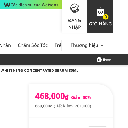
Các dịch vụ của Watsons
0
ĐĂNG
GIỎ HÀNG
NHẬP
 Nhân
Chăm Sóc Tóc
Trẻ Em
Thương hiệu
Nam Giới
Chăm Sóc 
S WHITENING CONCENTRATED SERUM 30ML
468,000
₫
Giảm 30%
669,000₫
(Tiết kiệm: 201,000)