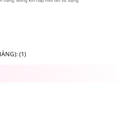
h nắng. Đóng kín nắp mỗi lần sử dụng
NG): (1)