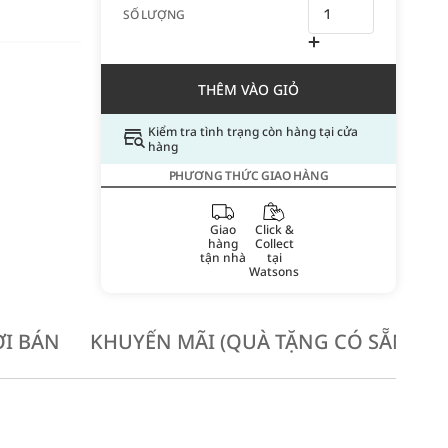
SỐ LƯỢNG
THÊM VÀO GIỎ
Kiểm tra tình trạng còn hàng tại cửa
hàng
PHƯƠNG THỨC GIAO HÀNG
Giao
Click &
hàng
Collect
tận nhà
tại
Watsons
I BÁN
KHUYẾN MÃI (QUÀ TẶNG CÓ SẴN KH