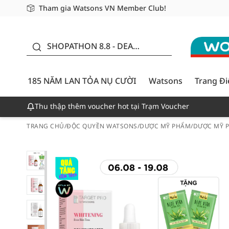
Tham gia Watsons VN Member Club!
Miễn phí giao hàng cho đơn hàng từ 249,000Đ
Giao hàng nhanh 24h - Áp dụng khu vực TP. Hồ Chí M
185 NĂM LAN TỎA NỤ
CƯỜI - GIẢM ĐẾN 50%
SHOPATHON 8.8 - DEAL
ĐỈNH
185 NĂM LAN TỎA NỤ CƯỜI
Watsons
Trang Đ
Thu thập thêm voucher hot tại Trạm Voucher
TRANG CHỦ
/
ĐỘC QUYỀN WATSONS
/
DƯỢC MỸ PHẨM
/
DƯỢC MỸ 