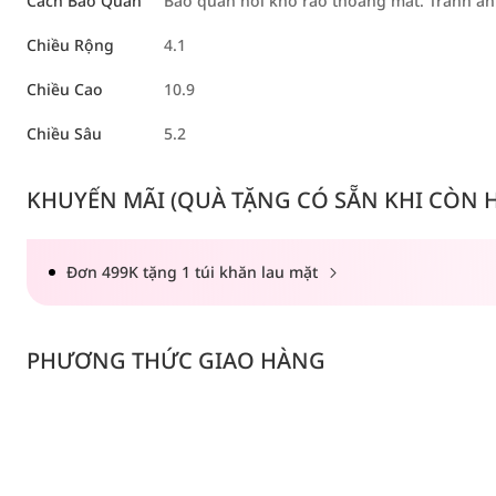
Cách Bảo Quản
Bảo quản nơi khô ráo thoáng mát. Tránh án
Chiều Rộng
4.1
Chiều Cao
10.9
Chiều Sâu
5.2
KHUYẾN MÃI (QUÀ TẶNG CÓ SẴN KHI CÒN HÀ
Đơn 499K tặng 1 túi khăn lau mặt
PHƯƠNG THỨC GIAO HÀNG