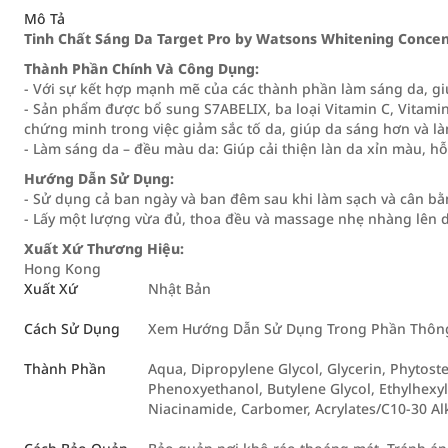
Mô Tả
Tinh Chất Sáng Da Target Pro by Watsons Whitening Conce
Thành Phần Chính Và Công Dụng:
- Với sự kết hợp mạnh mẽ của các thành phần làm sáng da, giú
- Sản phẩm được bổ sung S7ABELIX, ba loại Vitamin C, Vitami
chứng minh trong việc giảm sắc tố da, giúp da sáng hơn và 
- Làm sáng da – đều màu da: Giúp cải thiện làn da xỉn màu, h
Hướng Dẫn Sử Dụng:
- Sử dụng cả ban ngày và ban đêm sau khi làm sạch và cân bằ
- Lấy một lượng vừa đủ, thoa đều và massage nhẹ nhàng lên 
Xuất Xứ Thương Hiệu:
Hong Kong
Xuất Xứ
Nhật Bản
Cách Sử Dụng
Xem Hướng Dẫn Sử Dụng Trong Phần Thông 
Thành Phần
Aqua, Dipropylene Glycol, Glycerin, Phytoste
Phenoxyethanol, Butylene Glycol, Ethylhexy
Niacinamide, Carbomer, Acrylates/C10-30 Alk