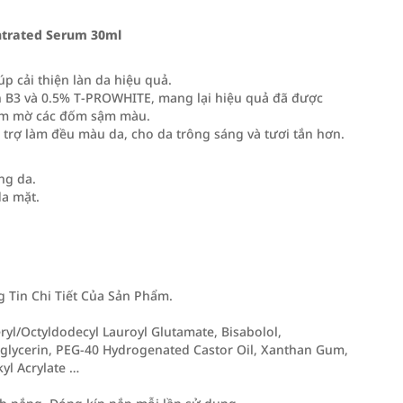
ntrated Serum 30ml
p cải thiện làn da hiệu quả.
n B3 và 0.5% T‑PROWHITE, mang lại hiệu quả đã được
làm mờ các đốm sậm màu.
ỗ trợ làm đều màu da, cho da trông sáng và tươi tắn hơn.
ng da.
da mặt.
Tin Chi Tiết Của Sản Phẩm.
ryl/Octyldodecyl Lauroyl Glutamate, Bisabolol,
lglycerin, PEG-40 Hydrogenated Castor Oil, Xanthan Gum,
yl Acrylate …