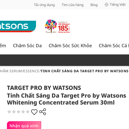
inh
Tiếng Việt
Tải ứng dụng
Tìm cửa hàng
Blog
iểm
Chăm Sóc Da
Chăm Sóc Sức Khỏe
Chăm Sóc Cá
PHẨM SERUM/ESSENCE
/
TINH CHẤT SÁNG DA TARGET PRO BY WATSON
TARGET PRO BY WATSONS
Tinh Chất Sáng Da Target Pro by Watsons
Whitening Concentrated Serum 30ml
Nhận quà xinh