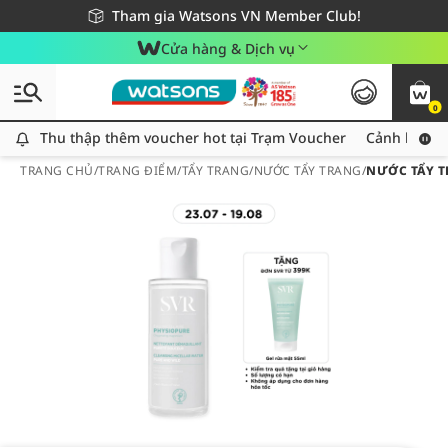
Giao hàng nhanh 24h - Áp dụng khu vực TP. Hồ Chí Minh
Miễn phí giao hàng cho đơn hàng từ 249,000Đ
Tham gia Watsons VN Member Club!
Cửa hàng & Dịch vụ
0
Thu thập thêm voucher hot tại Trạm Voucher
Thu thập thêm voucher hot tại Trạm Voucher
Cảnh báo An
TRANG CHỦ
/
TRANG ĐIỂM
/
TẨY TRANG
/
NƯỚC TẨY TRANG
/
NƯỚC TẨY T