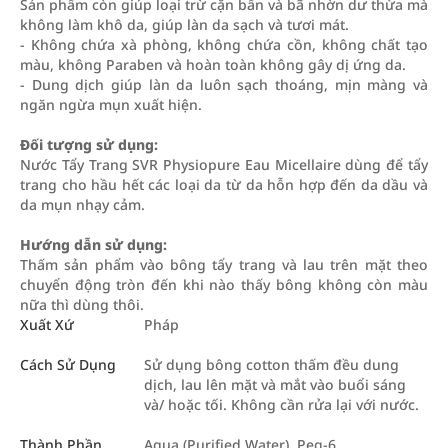
Sản phẩm còn giúp loại trừ cặn bẩn và bã nhờn dư thừa mà
không làm khô da, giúp làn da sạch và tươi mát.
- Không chứa xà phòng, không chứa cồn, không chất tạo
màu, không Paraben và hoàn toàn không gây dị ứng da.
- Dung dịch giúp làn da luôn sạch thoáng, mịn màng và
ngăn ngừa mụn xuất hiện.
Đối tượng sử dụng:
Nước Tẩy Trang SVR Physiopure Eau Micellaire dùng để tẩy
trang cho hầu hết các loại da từ da hỗn hợp đến da dầu và
da mụn nhạy cảm.
Hướng dẫn sử dụng:
Thấm sản phẩm vào bông tẩy trang và lau trên mặt theo
chuyển động tròn đến khi nào thấy bông không còn màu
nữa thì dùng thôi.
Xuất Xứ
Pháp
Cách Sử Dụng
Sử dụng bông cotton thấm đều dung
dịch, lau lên mặt và mắt vào buổi sáng
và/ hoặc tối. Không cần rửa lại với nước.
Thành Phần
Aqua (Purified Water), Peg-6