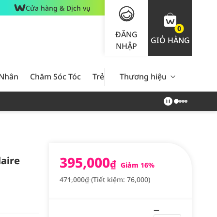
Cửa hàng & Dịch vụ
0
ĐĂNG
GIỎ HÀNG
NHẬP
 Nhân
Chăm Sóc Tóc
Trẻ Em
Thương hiệu
Nam Giới
Chăm Sóc 
395,000
aire
₫
Giảm 16%
471,000₫
(Tiết kiệm: 76,000)