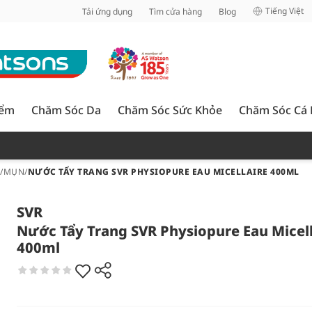
inh
Tiếng Việt
Tải ứng dụng
Tìm cửa hàng
Blog
iểm
Chăm Sóc Da
Chăm Sóc Sức Khỏe
Chăm Sóc Cá
U/MỤN
/
NƯỚC TẨY TRANG SVR PHYSIOPURE EAU MICELLAIRE 400ML
SVR
Nước Tẩy Trang SVR Physiopure Eau Micell
400ml