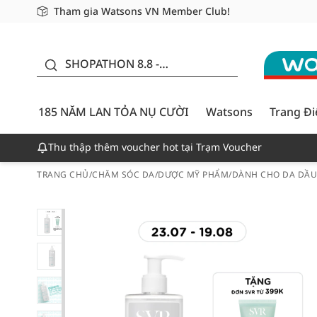
Tham gia Watsons VN Member Club!
Miễn phí giao hàng cho đơn hàng từ 249,000Đ
Giao hàng nhanh 24h - Áp dụng khu vực TP. Hồ Chí M
185 NĂM LAN TỎA NỤ
CƯỜI - GIẢM ĐẾN
SHOPATHON 8.8 -
50%
DEAL ĐỈNH
185 NĂM LAN TỎA NỤ CƯỜI
Watsons
Trang Đ
Thu thập thêm voucher hot tại Trạm Voucher
TRANG CHỦ
/
CHĂM SÓC DA
/
DƯỢC MỸ PHẨM
/
DÀNH CHO DA DẦ