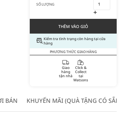
SỐ LƯỢNG
THÊM VÀO GIỎ
Kiểm tra tình trạng còn hàng tại cửa
hàng
PHƯƠNG THỨC GIAO HÀNG
Giao
Click &
hàng
Collect
tận nhà
tại
Watsons
I BÁN
KHUYẾN MÃI (QUÀ TẶNG CÓ SẴN KH