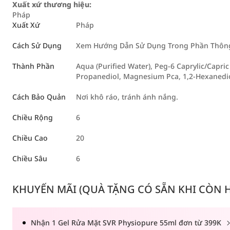
Xuất xứ thương hiệu:
Pháp
Xuất Xứ
Pháp
Cách Sử Dụng
Xem Hướng Dẫn Sử Dụng Trong Phần Thông 
Thành Phần
Aqua (Purified Water), Peg-6 Caprylic/Capric
Propanediol, Magnesium Pca, 1,2-Hexanediol
Cách Bảo Quản
Nơi khô ráo, tránh ánh nắng.
Chiều Rộng
6
Chiều Cao
20
Chiều Sâu
6
KHUYẾN MÃI (QUÀ TẶNG CÓ SẴN KHI CÒN HÀ
Nhận 1 Gel Rửa Mặt SVR Physiopure 55ml đơn từ 399K