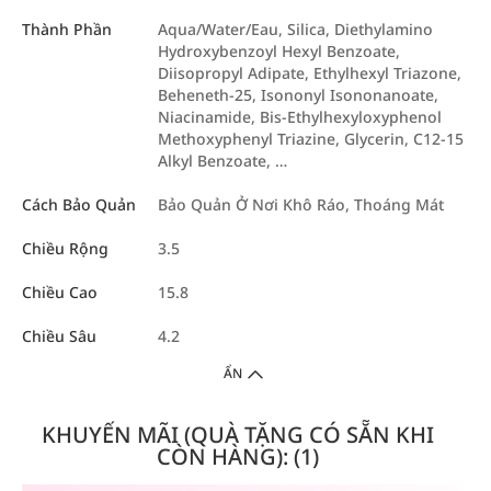
Thành Phần
Aqua/Water/Eau, Silica, Diethylamino
Hydroxybenzoyl Hexyl Benzoate,
Diisopropyl Adipate, Ethylhexyl Triazone,
Beheneth-25, Isononyl Isononanoate,
Niacinamide, Bis-Ethylhexyloxyphenol
Methoxyphenyl Triazine, Glycerin, C12-15
Alkyl Benzoate, …
Cách Bảo Quản
Bảo Quản Ở Nơi Khô Ráo, Thoáng Mát
Chiều Rộng
3.5
Chiều Cao
15.8
Chiều Sâu
4.2
ẨN
KHUYẾN MÃI (QUÀ TẶNG CÓ SẴN KHI
CÒN HÀNG): (1)