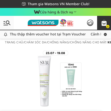
Giao hàng nhanh 24h - Áp dụng khu vực TP. Hồ Chí Minh
Miễn phí giao hàng cho đơn hàng từ 249,000Đ
Tham gia Watsons VN Member Club!
Cửa hàng & Dịch vụ
0
Thu thập thêm voucher hot tại Trạm Voucher
Thu thập thêm voucher hot tại Trạm Voucher
Cảnh báo An
TRANG CHỦ
/
CHĂM SÓC DA
/
CHỐNG NẮNG
/
CHỐNG NẮNG CHO MẶT
/
K