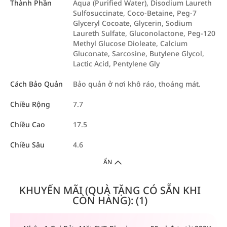
Thành Phần
Aqua (Purified Water), Disodium Laureth
Sulfosuccinate, Coco-Betaine, Peg-7
Glyceryl Cocoate, Glycerin, Sodium
Laureth Sulfate, Gluconolactone, Peg-120
Methyl Glucose Dioleate, Calcium
Gluconate, Sarcosine, Butylene Glycol,
Lactic Acid, Pentylene Gly
Cách Bảo Quản
Bảo quản ở nơi khô ráo, thoáng mát.
Chiều Rộng
7.7
Chiều Cao
17.5
Chiều Sâu
4.6
ẨN
KHUYẾN MÃI (QUÀ TẶNG CÓ SẴN KHI
CÒN HÀNG): (1)