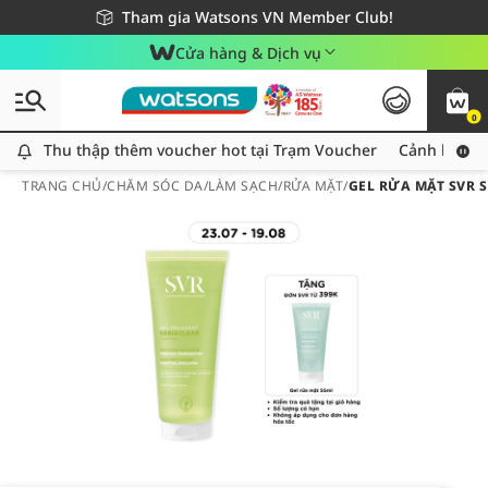
Giao hàng nhanh 24h - Áp dụng khu vực TP. Hồ Chí Minh
Miễn phí giao hàng cho đơn hàng từ 249,000Đ
Tham gia Watsons VN Member Club!
Cửa hàng & Dịch vụ
0
Thu thập thêm voucher hot tại Trạm Voucher
Thu thập thêm voucher hot tại Trạm Voucher
Cảnh báo An
TRANG CHỦ
/
CHĂM SÓC DA
/
LÀM SẠCH
/
RỬA MẶT
/
GEL RỬA MẶT SVR 