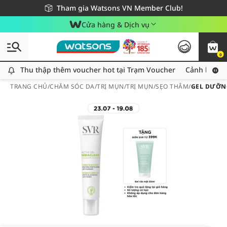
Giao hàng nhanh 24h - Áp dụng khu vực TP. Hồ Chí Minh
Miễn phí giao hàng cho đơn hàng từ 249,000Đ
Tham gia Watsons VN Member Club!
Cửa hàng & Dịch vụ
0
Thu thập thêm voucher hot tại Trạm Voucher
Thu thập thêm voucher hot tại Trạm Voucher
Cảnh báo An
TRANG CHỦ
/
CHĂM SÓC DA
/
TRỊ MỤN
/
TRỊ MỤN/SẸO THÂM
/
GEL DƯỠNG