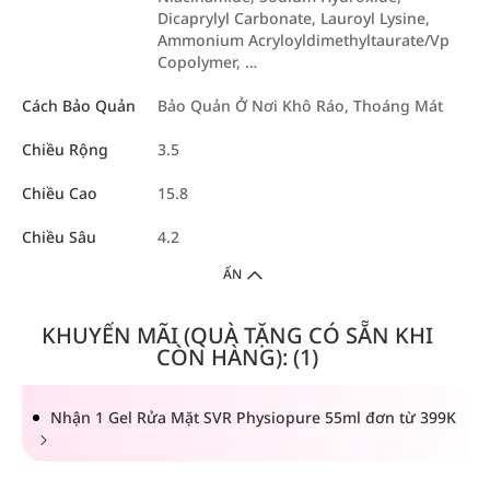
Dicaprylyl Carbonate, Lauroyl Lysine,
Ammonium Acryloyldimethyltaurate/Vp
Copolymer, …
Cách Bảo Quản
Bảo Quản Ở Nơi Khô Ráo, Thoáng Mát
Chiều Rộng
3.5
Chiều Cao
15.8
Chiều Sâu
4.2
ẨN
KHUYẾN MÃI (QUÀ TẶNG CÓ SẴN KHI
CÒN HÀNG): (1)
Nhận 1 Gel Rửa Mặt SVR Physiopure 55ml đơn từ 399K