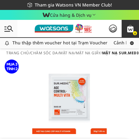
Giao hàng nhanh 24h - Áp dụng khu vực TP. Hồ Chí Minh
Miễn phí giao hàng cho đơn hàng từ 249,000Đ
Tham gia Watsons VN Member Club!
Cửa hàng & Dịch vụ
0
Thu thập thêm voucher hot tại Trạm Voucher
Thu thập thêm voucher hot tại Trạm Voucher
Cảnh báo An
TRANG CHỦ
/
CHĂM SÓC DA
/
MẶT NẠ
/
MẶT NẠ GIẤY
/
MẶT NẠ SUR.MEDI