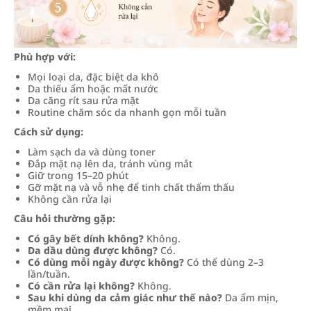
Phù hợp với:
Mọi loại da, đặc biệt da khô
Da thiếu ẩm hoặc mất nước
Da căng rít sau rửa mặt
Routine chăm sóc da nhanh gọn mỗi tuần
Cách sử dụng:
Làm sạch da và dùng toner
Đắp mặt nạ lên da, tránh vùng mắt
Giữ trong 15–20 phút
Gỡ mặt nạ và vỗ nhẹ để tinh chất thẩm thấu
Không cần rửa lại
Câu hỏi thường gặp:
Có gây bết dính không?
Không.
Da dầu dùng được không?
Có.
Có dùng mỗi ngày được không?
Có thể dùng 2–3
lần/tuần.
Có cần rửa lại không?
Không.
Sau khi dùng da cảm giác như thế nào?
Da ẩm mịn,
mềm mại.