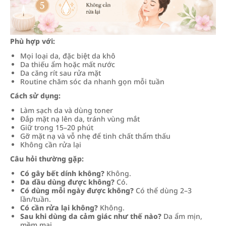
Phù hợp với:
Mọi loại da, đặc biệt da khô
Da thiếu ẩm hoặc mất nước
Da căng rít sau rửa mặt
Routine chăm sóc da nhanh gọn mỗi tuần
Cách sử dụng:
Làm sạch da và dùng toner
Đắp mặt nạ lên da, tránh vùng mắt
Giữ trong 15–20 phút
Gỡ mặt nạ và vỗ nhẹ để tinh chất thẩm thấu
Không cần rửa lại
Câu hỏi thường gặp:
Có gây bết dính không?
Không.
Da dầu dùng được không?
Có.
Có dùng mỗi ngày được không?
Có thể dùng 2–3
lần/tuần.
Có cần rửa lại không?
Không.
Sau khi dùng da cảm giác như thế nào?
Da ẩm mịn,
mềm mại.