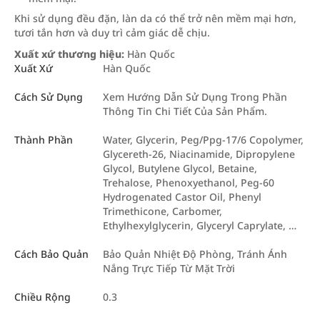
Khi sử dụng đều đặn, làn da có thể trở nên mềm mại hơn,
tươi tắn hơn và duy trì cảm giác dễ chịu.
Xuất xứ thương hiệu:
Hàn Quốc
Xuất Xứ
Hàn Quốc
Cách Sử Dụng
Xem Hướng Dẫn Sử Dụng Trong Phần
Thông Tin Chi Tiết Của Sản Phẩm.
Thành Phần
Water, Glycerin, Peg/Ppg-17/6 Copolymer,
Glycereth-26, Niacinamide, Dipropylene
Glycol, Butylene Glycol, Betaine,
Trehalose, Phenoxyethanol, Peg-60
Hydrogenated Castor Oil, Phenyl
Trimethicone, Carbomer,
Ethylhexylglycerin, Glyceryl Caprylate, …
Cách Bảo Quản
Bảo Quản Nhiệt Độ Phòng, Tránh Ánh
Nắng Trực Tiếp Từ Mặt Trời
Chiều Rộng
0.3