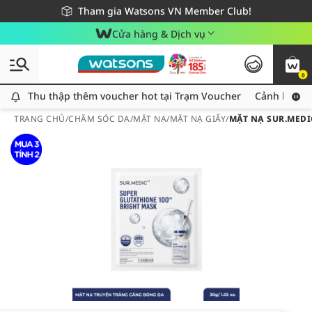
Giao hàng nhanh 24h - Áp dụng khu vực TP. Hồ Chí Minh
Miễn phí giao hàng cho đơn hàng từ 249,000Đ
Tham gia Watsons VN Member Club!
Cửa hàng & Dịch vụ
0
Thu thập thêm voucher hot tại Trạm Voucher
Thu thập thêm voucher hot tại Trạm Voucher
Cảnh báo An
TRANG CHỦ
/
CHĂM SÓC DA
/
MẶT NẠ
/
MẶT NẠ GIẤY
/
MẶT NẠ SUR.MEDI