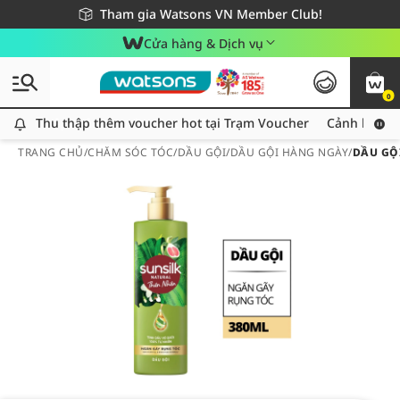
Giao hàng nhanh 24h - Áp dụng khu vực TP. Hồ Chí Minh
Miễn phí giao hàng cho đơn hàng từ 249,000Đ
Tham gia Watsons VN Member Club!
Cửa hàng & Dịch vụ
0
Thu thập thêm voucher hot tại Trạm Voucher
Thu thập thêm voucher hot tại Trạm Voucher
Cảnh báo An
TRANG CHỦ
/
CHĂM SÓC TÓC
/
DẦU GỘI
/
DẦU GỘI HÀNG NGÀY
/
DẦU GỘ