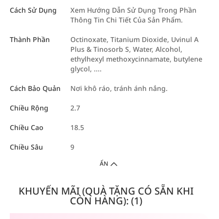
Cách Sử Dụng
Xem Hướng Dẫn Sử Dụng Trong Phần
Thông Tin Chi Tiết Của Sản Phẩm.
Thành Phần
Octinoxate, Titanium Dioxide, Uvinul A
Plus & Tinosorb S, Water, Alcohol,
ethylhexyl methoxycinnamate, butylene
glycol, ....
Cách Bảo Quản
Nơi khô ráo, tránh ánh nắng.
Chiều Rộng
2.7
Chiều Cao
18.5
Chiều Sâu
9
ẨN
KHUYẾN MÃI (QUÀ TẶNG CÓ SẴN KHI
CÒN HÀNG): (1)