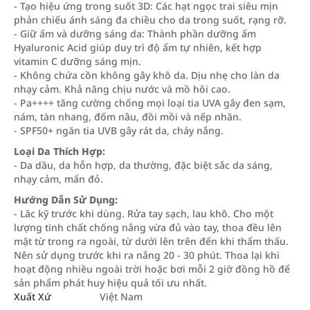
- Tạo hiệu ứng trong suốt 3D: Các hạt ngọc trai siêu mịn
phản chiếu ánh sáng đa chiều cho da trong suốt, rạng rỡ.
- Giữ ẩm và dưỡng sáng da: Thành phần dưỡng ẩm
Hyaluronic Acid giúp duy trì độ ẩm tự nhiên, kết hợp
vitamin C dưỡng sáng mịn.
- Không chứa cồn không gây khô da. Dịu nhẹ cho làn da
nhạy cảm. Khả năng chịu nước và mồ hôi cao.
- Pa++++ tăng cường chống mọi loại tia UVA gây đen sạm,
nám, tàn nhang, đốm nâu, đồi mồi và nếp nhăn.
- SPF50+ ngăn tia UVB gây rát da, cháy nắng.
Loại Da Thích Hợp:
- Da dầu, da hỗn hợp, da thường, đặc biệt sắc da sáng,
nhạy cảm, mẩn đỏ.
Hướng Dẫn Sử Dụng:
- Lăc kỹ trước khi dùng. Rửa tay sạch, lau khô. Cho một
lượng tinh chất chống nắng vừa đủ vào tay, thoa đều lên
mặt từ trong ra ngoài, từ dưới lên trên đến khi thẩm thấu.
Nên sử dụng trước khi ra nắng 20 - 30 phút. Thoa lại khi
hoạt động nhiều ngoài trời hoặc bơi mỗi 2 giờ đồng hồ để
sản phẩm phát huy hiệu quả tối ưu nhất.
Xuất Xứ
Việt Nam