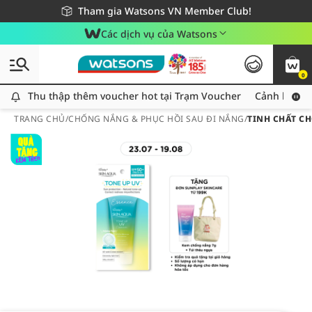
Giao hàng nhanh 24h - Áp dụng khu vực TP. Hồ Chí Minh
Miễn phí giao hàng cho đơn hàng từ 249,000Đ
Tham gia Watsons VN Member Club!
Các dịch vụ của Watsons
0
Thu thập thêm voucher hot tại Trạm Voucher
Thu thập thêm voucher hot tại Trạm Voucher
Cảnh báo An
TRANG CHỦ
/
CHỐNG NẮNG & PHỤC HỒI SAU ĐI NẮNG
/
TINH CHẤT CH