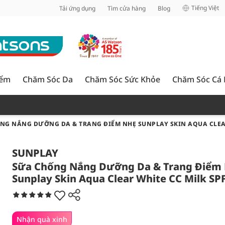
inh
Tiếng Việt
Tải ứng dụng
Tìm cửa hàng
Blog
iểm
Chăm Sóc Da
Chăm Sóc Sức Khỏe
Chăm Sóc Cá
NG NẮNG DƯỠNG DA & TRANG ĐIỂM NHẸ SUNPLAY SKIN AQUA CLEAR
SUNPLAY
Sữa Chống Nắng Dưỡng Da & Trang Điểm
Sunplay Skin Aqua Clear White CC Milk SP
Nhận quà xinh