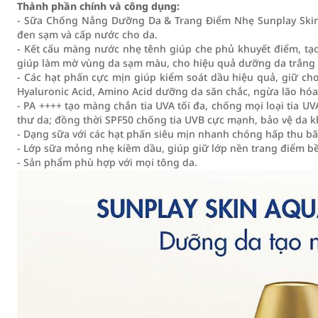
Thành phần chính và công dụng:
- Sữa Chống Nắng Dưỡng Da & Trang Điểm Nhẹ Sunplay Skin 
đen sạm và cấp nước cho da.
- Kết cấu màng nước nhẹ tênh giúp che phủ khuyết điểm, tạo
giúp làm mờ vùng da sạm màu, cho hiệu quả dưỡng da trắng 
- Các hạt phấn cực mịn giúp kiểm soát dầu hiệu quả, giữ ch
Hyaluronic Acid, Amino Acid dưỡng da săn chắc, ngừa lão hóa
- PA ++++ tạo màng chắn tia UVA tối đa, chống mọi loại tia 
thư da; đồng thời SPF50 chống tia UVB cực mạnh, bảo vệ da kh
- Dạng sữa với các hạt phấn siêu mịn nhanh chóng hấp thu bã
- Lớp sữa mỏng nhẹ kiềm dầu, giúp giữ lớp nền trang điểm b
- Sản phẩm phù hợp với mọi tông da.