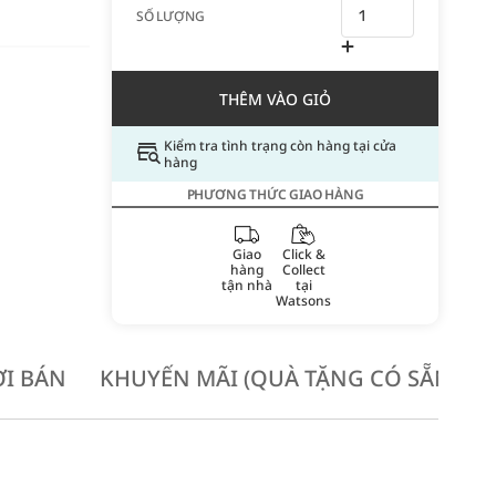
SỐ LƯỢNG
THÊM VÀO GIỎ
Kiểm tra tình trạng còn hàng tại cửa
hàng
PHƯƠNG THỨC GIAO HÀNG
Giao
Click &
hàng
Collect
tận nhà
tại
Watsons
I BÁN
KHUYẾN MÃI (QUÀ TẶNG CÓ SẴN KH