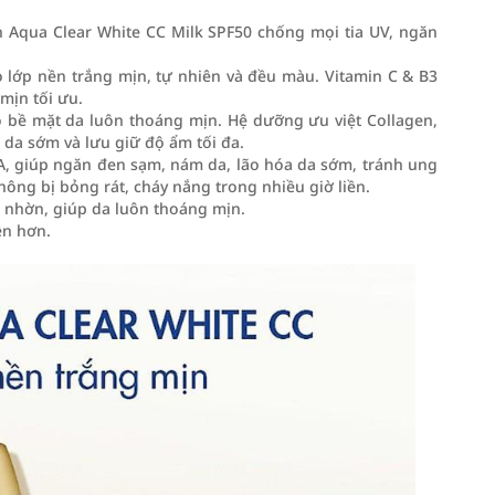
Aqua Clear White CC Milk SPF50 chống mọi tia UV, ngăn
 lớp nền trắng mịn, tự nhiên và đều màu. Vitamin C & B3
mịn tối ưu.
o bề mặt da luôn thoáng mịn. Hệ dưỡng ưu việt Collagen,
 da sớm và lưu giữ độ ẩm tối đa.
UVA, giúp ngăn đen sạm, nám da, lão hóa da sớm, tránh ung
ông bị bỏng rát, cháy nắng trong nhiều giờ liền.
 nhờn, giúp da luôn thoáng mịn.
ền hơn.