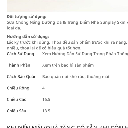
Đối tượng sử dụng:
Sữa Chống Nắng Dưỡng Da & Trang Điểm Nhẹ Sunplay Skin A
loại da.
Hướng dẫn sử dụng:
Lắc kỹ trước khi dùng. Thoa đều sản phẩm trước khi ra nắng.
nhiều, thoa lại để có hiệu quả tốt hơn.
Cách Sử Dụng
Xem Hướng Dẫn Sử Dụng Trong Phần Thông 
Thành Phần
Xem trên bao bì sản phẩm
Cách Bảo Quản
Bảo quản nơi khô ráo, thoáng mát
Chiều Rộng
4
Chiều Cao
16.5
Chiều Sâu
13.5
KHUYẾN MÃI (QUÀ TẶNG CÓ SẴN KHI CÒN HÀ