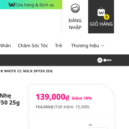
Cửa hàng & Dịch vụ
0
ĐĂNG
GIỎ HÀNG
NHẬP
 Nhân
Chăm Sóc Tóc
Trẻ Em
Thương hiệu
Nam Giới
Chăm Sóc 
 WHITE CC MILK SPF50 25G
139,000
 Nhẹ
₫
Giảm 10%
F50 25g
154,000₫
(Tiết kiệm: 15,000)