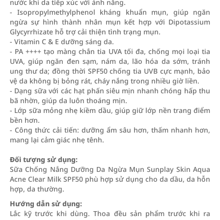
nước khi da tiếp xúc với ánh nắng.
- Isopropylmethylphenol kháng khuẩn mụn, giúp ngăn
ngừa sự hình thành nhân mụn kết hợp với Dipotassium
Glycyrrhizate hỗ trợ cải thiện tình trạng mụn.
- Vitamin C & E dưỡng sáng da.
- PA ++++ tạo màng chắn tia UVA tối đa, chống mọi loại tia
UVA, giúp ngăn đen sạm, nám da, lão hóa da sớm, tránh
ung thư da; đồng thời SPF50 chống tia UVB cực mạnh, bảo
vệ da không bị bỏng rát, cháy nắng trong nhiều giờ liền.
- Dạng sữa với các hạt phấn siêu mịn nhanh chóng hấp thu
bã nhờn, giúp da luôn thoáng mịn.
- Lớp sữa mỏng nhẹ kiềm dầu, giúp giữ lớp nền trang điểm
bền hơn.
- Công thức cải tiến: dưỡng ẩm sâu hơn, thấm nhanh hơn,
mang lại cảm giác nhẹ tênh.
Đối tượng sử dụng:
Sữa Chống Nắng Dưỡng Da Ngừa Mụn Sunplay Skin Aqua
Acne Clear Milk SPF50 phù hợp sử dụng cho da dầu, da hỗn
hợp, da thường.
Hướng dẫn sử dụng:
Lắc kỹ trước khi dùng. Thoa đều sản phẩm trước khi ra