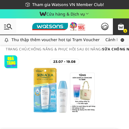
Giao hàng nhanh 24h - Áp dụng khu vực TP. Hồ Chí Minh
Miễn phí giao hàng cho đơn hàng từ 249,000Đ
Tham gia Watsons VN Member Club!
Cửa hàng & Dịch vụ
0
Thu thập thêm voucher hot tại Trạm Voucher
Thu thập thêm voucher hot tại Trạm Voucher
Cảnh báo An
TRANG CHỦ
/
CHỐNG NẮNG & PHỤC HỒI SAU ĐI NẮNG
/
SỮA CHỐNG N