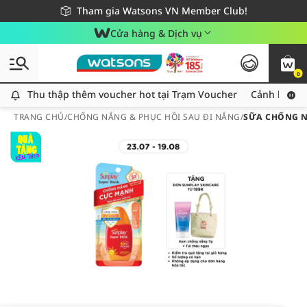
Giao hàng nhanh 24h - Áp dụng khu vực TP. Hồ Chí Minh
Miễn phí giao hàng cho đơn hàng từ 249,000Đ
Tham gia Watsons VN Member Club!
Cửa hàng & Dịch vụ
0
Thu thập thêm voucher hot tại Trạm Voucher
Thu thập thêm voucher hot tại Trạm Voucher
Cảnh báo An
TRANG CHỦ
/
CHỐNG NẮNG & PHỤC HỒI SAU ĐI NẮNG
/
SỮA CHỐNG N