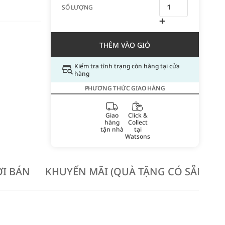
SỐ LƯỢNG
THÊM VÀO GIỎ
Kiểm tra tình trạng còn hàng tại cửa
hàng
PHƯƠNG THỨC GIAO HÀNG
Giao
Click &
hàng
Collect
tận nhà
tại
Watsons
I BÁN
KHUYẾN MÃI (QUÀ TẶNG CÓ SẴN KH