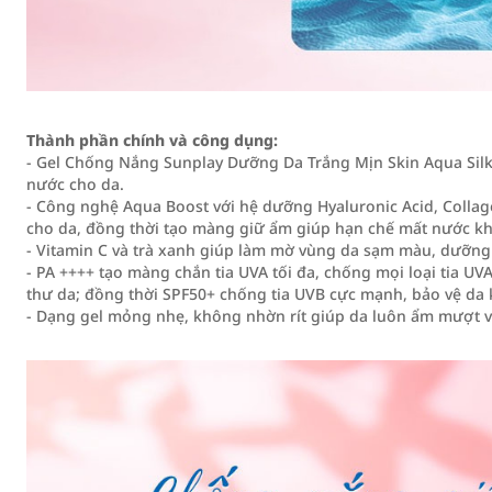
Thành phần chính và công dụng:
- Gel Chống Nắng Sunplay Dưỡng Da Trắng Mịn Skin Aqua Silk
nước cho da.
- Công nghệ Aqua Boost với hệ dưỡng Hyaluronic Acid, Collag
cho da, đồng thời tạo màng giữ ẩm giúp hạn chế mất nước khi
- Vitamin C và trà xanh giúp làm mờ vùng da sạm màu, dưỡng
- PA ++++ tạo màng chắn tia UVA tối đa, chống mọi loại tia U
thư da; đồng thời SPF50+ chống tia UVB cực mạnh, bảo vệ da k
- Dạng gel mỏng nhẹ, không nhờn rít giúp da luôn ẩm mượt v