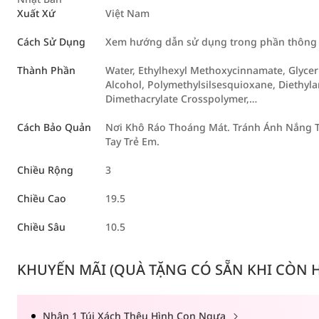
Xuất Xứ
Việt Nam
Cách Sử Dụng
Xem hướng dẫn sử dụng trong phần thông ti
Thành Phần
Water, Ethylhexyl Methoxycinnamate, Glyceri
Alcohol, Polymethylsilsesquioxane, Diethyl
Dimethacrylate Crosspolymer,…
Cách Bảo Quản
Nơi Khô Ráo Thoáng Mát. Tránh Ánh Nắng T
Tay Trẻ Em.
Chiều Rộng
3
Chiều Cao
19.5
Chiều Sâu
10.5
KHUYẾN MÃI (QUÀ TẶNG CÓ SẴN KHI CÒN HÀ
Nhận 1 Túi Xách Thêu Hình Con Ngựa