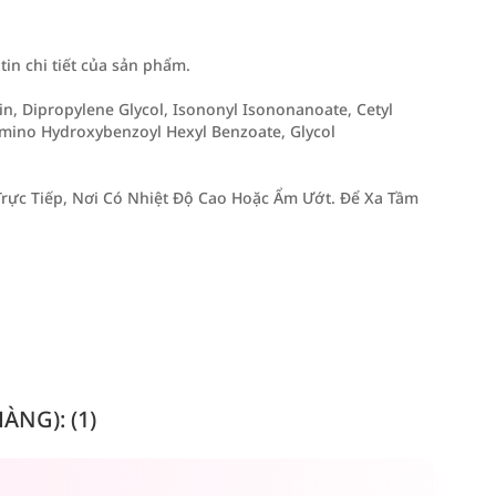
n chi tiết của sản phẩm.
n, Dipropylene Glycol, Isononyl Isononanoate, Cetyl
amino Hydroxybenzoyl Hexyl Benzoate, Glycol
rực Tiếp, Nơi Có Nhiệt Độ Cao Hoặc Ẩm Ướt. Để Xa Tầm
NG): (1)