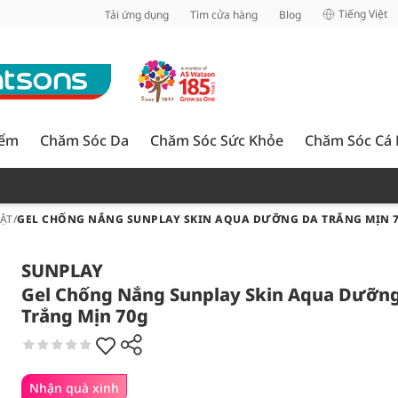
inh
Tiếng Việt
Tải ứng dụng
Tìm cửa hàng
Blog
iểm
Chăm Sóc Da
Chăm Sóc Sức Khỏe
Chăm Sóc Cá
ẶT
/
GEL CHỐNG NẮNG SUNPLAY SKIN AQUA DƯỠNG DA TRẮNG MỊN 
SUNPLAY
Gel Chống Nắng Sunplay Skin Aqua Dưỡn
Trắng Mịn 70g
Nhận quà xinh