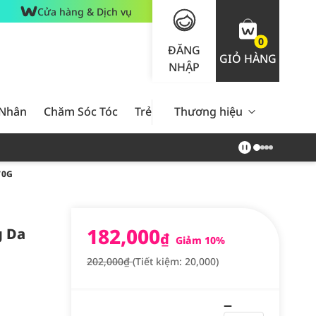
Cửa hàng & Dịch vụ
0
ĐĂNG
GIỎ HÀNG
NHẬP
 Nhân
Chăm Sóc Tóc
Trẻ Em
Thương hiệu
Nam Giới
Chăm Sóc 
70G
182,000
g Da
₫
Giảm 10%
202,000₫
(Tiết kiệm: 20,000)