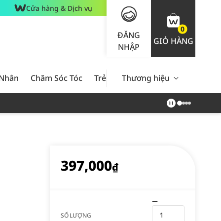
Cửa hàng & Dịch vụ
0
ĐĂNG
GIỎ HÀNG
NHẬP
 Nhân
Chăm Sóc Tóc
Trẻ Em
Thương hiệu
Nam Giới
Chăm Sóc 
397,000
₫
SỐ LƯỢNG