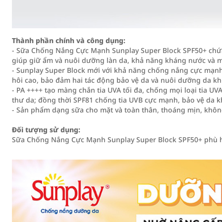
Thành phần chính và công dụng:
- Sữa Chống Nắng Cực Mạnh Sunplay Super Block SPF50+ chứa V
giúp giữ ẩm và nuôi dưỡng làn da, khả năng kháng nước và m
- Sunplay Super Block mới với khả năng chống nắng cực mạnh 
hôi cao, bảo đảm hai tác động bảo vệ da và nuôi dưỡng da khi
- PA ++++ tạo màng chắn tia UVA tối đa, chống mọi loại tia U
thư da; đồng thời SPF81 chống tia UVB cực mạnh, bảo vệ da kh
- Sản phẩm dạng sữa cho mặt và toàn thân, thoáng mịn, khôn
Đối tượng sử dụng:
Sữa Chống Nắng Cực Mạnh Sunplay Super Block SPF50+ phù h