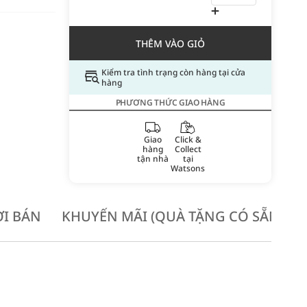
THÊM VÀO GIỎ
Kiểm tra tình trạng còn hàng tại cửa
hàng
PHƯƠNG THỨC GIAO HÀNG
Giao
Click &
hàng
Collect
tận nhà
tại
Watsons
I BÁN
KHUYẾN MÃI (QUÀ TẶNG CÓ SẴN KH