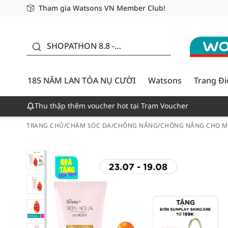
Tham gia Watsons VN Member Club!
Miễn phí giao hàng cho đơn hàng từ 249,000Đ
Giao hàng nhanh 24h - Áp dụng khu vực TP. Hồ Chí M
185 NĂM LAN TỎA NỤ
CƯỜI - GIẢM ĐẾN
SHOPATHON 8.8 -
50%
DEAL ĐỈNH
185 NĂM LAN TỎA NỤ CƯỜI
Watsons
Trang Đ
Thu thập thêm voucher hot tại Trạm Voucher
TRANG CHỦ
/
CHĂM SÓC DA
/
CHỐNG NẮNG
/
CHỐNG NẮNG CHO M