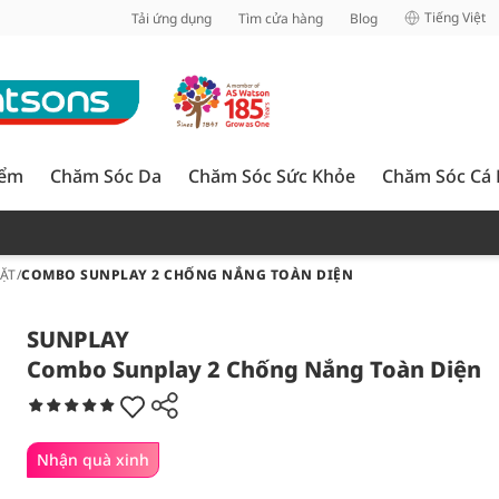
inh
Tiếng Việt
Tải ứng dụng
Tìm cửa hàng
Blog
iểm
Chăm Sóc Da
Chăm Sóc Sức Khỏe
Chăm Sóc Cá
ẶT
/
COMBO SUNPLAY 2 CHỐNG NẮNG TOÀN DIỆN
SUNPLAY
Combo Sunplay 2 Chống Nắng Toàn Diện
Nhận quà xinh