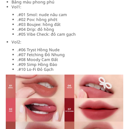
Bảng màu phong phú
Vol1:
.#01 Smol: nude nâu cam
.#02 Pov: hồng phớt
.#03 Boujee: hồng đất
.#04 Drip: đỏ hồng
.#05 Vibe Check: đỏ cam gạch
Vol2:
.#06 Tryst Hồng Nude
.#07 Fetching Đỏ Nhung
.#08 Moody Cam Đất
.#09 Simp Hồng Đào
.#10 Lo-Fi Đỏ Gạch