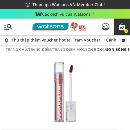
Giao hàng nhanh 24h - Áp dụng khu vực TP. Hồ Chí Minh
Miễn phí giao hàng cho đơn hàng từ 249,000Đ
Tham gia Watsons VN Member Club!
Các dịch vụ của Watsons
0
Thu thập thêm voucher hot tại Trạm Voucher
Thu thập thêm voucher hot tại Trạm Voucher
Cảnh báo An
TRANG CHỦ
/
TRANG ĐIỂM
/
TRANG ĐIỂM MÔI
/
SON BÓNG
/
SON BÓNG S