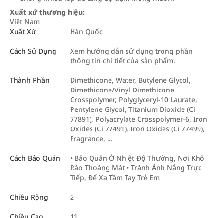
Xuất xứ thương hiệu:
Việt Nam
Xuất Xứ
Hàn Quốc
Cách Sử Dụng
Xem hướng dẫn sử dụng trong phần
thông tin chi tiết của sản phẩm.
Thành Phần
Dimethicone, Water, Butylene Glycol,
Dimethicone/Vinyl Dimethicone
Crosspolymer, Polyglyceryl-10 Laurate,
Pentylene Glycol, Titanium Dioxide (Ci
77891), Polyacrylate Crosspolymer-6, Iron
Oxides (Ci 77491), Iron Oxides (Ci 77499),
Fragrance, …
Cách Bảo Quản
• Bảo Quản Ở Nhiệt Độ Thường, Nơi Khô
Ráo Thoáng Mát • Tránh Ánh Nắng Trực
Tiếp, Để Xa Tầm Tay Trẻ Em
Chiều Rộng
2
Chiều Cao
11