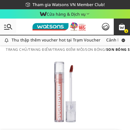
Giao hàng nhanh 24h - Áp dụng khu vực TP. Hồ Chí Minh
Miễn phí giao hàng cho đơn hàng từ 249,000Đ
Tham gia Watsons VN Member Club!
Cửa hàng & Dịch vụ
0
Thu thập thêm voucher hot tại Trạm Voucher
Thu thập thêm voucher hot tại Trạm Voucher
Cảnh báo An
TRANG CHỦ
/
TRANG ĐIỂM
/
TRANG ĐIỂM MÔI
/
SON BÓNG
/
SON BÓNG S