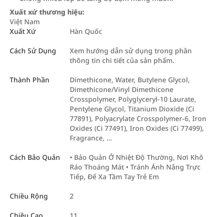
Xuất xứ thương hiệu:
Việt Nam
Xuất Xứ
Hàn Quốc
Cách Sử Dụng
Xem hướng dẫn sử dụng trong phần
thông tin chi tiết của sản phẩm.
Thành Phần
Dimethicone, Water, Butylene Glycol,
Dimethicone/Vinyl Dimethicone
Crosspolymer, Polyglyceryl-10 Laurate,
Pentylene Glycol, Titanium Dioxide (Ci
77891), Polyacrylate Crosspolymer-6, Iron
Oxides (Ci 77491), Iron Oxides (Ci 77499),
Fragrance, …
Cách Bảo Quản
• Bảo Quản Ở Nhiệt Độ Thường, Nơi Khô
Ráo Thoáng Mát • Tránh Ánh Nắng Trực
Tiếp, Để Xa Tầm Tay Trẻ Em
Chiều Rộng
2
Chiều Cao
11