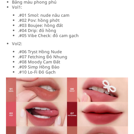
Bảng màu phong phú
Vol1:
.#01 Smol: nude nâu cam
.#02 Pov: hồng phớt
.#03 Boujee: hồng đất
.#04 Drip: đỏ hồng
.#05 Vibe Check: đỏ cam gạch
Vol2:
.#06 Tryst Hồng Nude
.#07 Fetching Đỏ Nhung
.#08 Moody Cam Đất
.#09 Simp Hồng Đào
.#10 Lo-Fi Đỏ Gạch