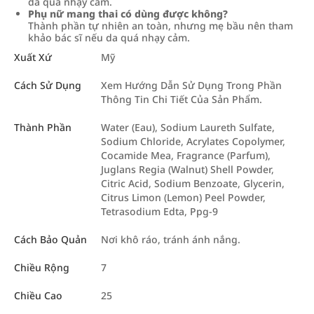
da quá nhạy cảm.
Phụ nữ mang thai có dùng được không?
Thành phần tự nhiên an toàn, nhưng mẹ bầu nên tham
khảo bác sĩ nếu da quá nhạy cảm.
Xuất Xứ
Mỹ
Cách Sử Dụng
Xem Hướng Dẫn Sử Dụng Trong Phần
Thông Tin Chi Tiết Của Sản Phẩm.
Thành Phần
Water (Eau), Sodium Laureth Sulfate,
Sodium Chloride, Acrylates Copolymer,
Cocamide Mea, Fragrance (Parfum),
Juglans Regia (Walnut) Shell Powder,
Citric Acid, Sodium Benzoate, Glycerin,
Citrus Limon (Lemon) Peel Powder,
Tetrasodium Edta, Ppg-9
Cách Bảo Quản
Nơi khô ráo, tránh ánh nắng.
Chiều Rộng
7
Chiều Cao
25