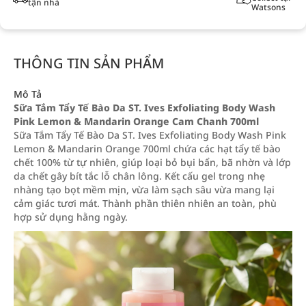
tận nhà
Watsons
THÔNG TIN SẢN PHẨM
Mô Tả
Sữa Tắm Tẩy Tế Bào Da ST. Ives Exfoliating Body Wash
Pink Lemon & Mandarin Orange Cam Chanh 700ml
Sữa Tắm Tẩy Tế Bào Da ST. Ives Exfoliating Body Wash Pink
Lemon & Mandarin Orange 700ml chứa các hạt tẩy tế bào
chết 100% từ tự nhiên, giúp loại bỏ bụi bẩn, bã nhờn và lớp
da chết gây bít tắc lỗ chân lông. Kết cấu gel trong nhẹ
nhàng tạo bọt mềm mịn, vừa làm sạch sâu vừa mang lại
cảm giác tươi mát. Thành phần thiên nhiên an toàn, phù
hợp sử dụng hằng ngày.