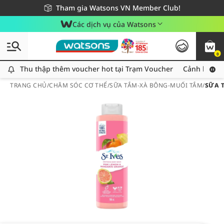
Giao hàng nhanh 24h - Áp dụng khu vực TP. Hồ Chí Minh
Miễn phí giao hàng cho đơn hàng từ 249,000Đ
Tham gia Watsons VN Member Club!
Các dịch vụ của Watsons
0
Thu thập thêm voucher hot tại Trạm Voucher
Thu thập thêm voucher hot tại Trạm Voucher
Cảnh báo An
TRANG CHỦ
/
CHĂM SÓC CƠ THỂ
/
SỮA TẮM-XÀ BÔNG-MUỐI TẮM
/
SỮA 