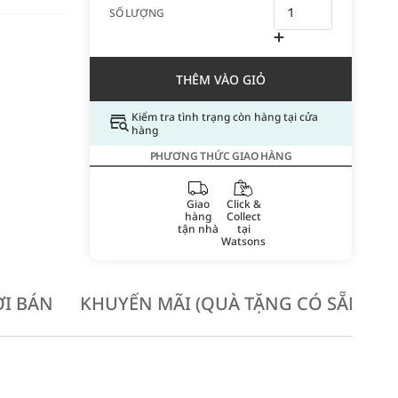
SỐ LƯỢNG
THÊM VÀO GIỎ
Kiểm tra tình trạng còn hàng tại cửa
hàng
PHƯƠNG THỨC GIAO HÀNG
Giao
Click &
hàng
Collect
tận nhà
tại
Watsons
I BÁN
KHUYẾN MÃI (QUÀ TẶNG CÓ SẴN KH