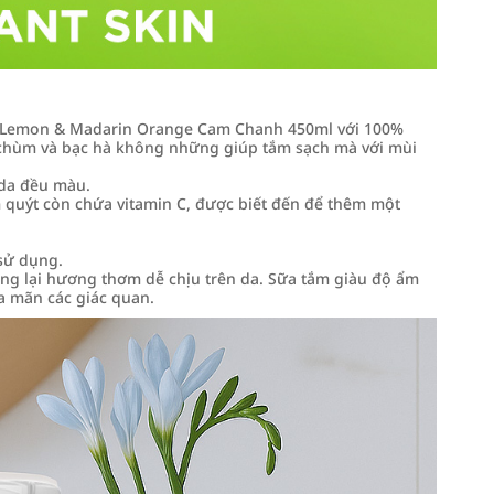
nk Lemon & Madarin Orange Cam Chanh 450ml với 100%
 chùm và bạc hà không những giúp tắm sạch mà với mùi
 da đều màu.
quýt còn chứa vitamin C, được biết đến để thêm một
sử dụng.
g lại hương thơm dễ chịu trên da. Sữa tắm giàu độ ẩm
a mãn các giác quan.