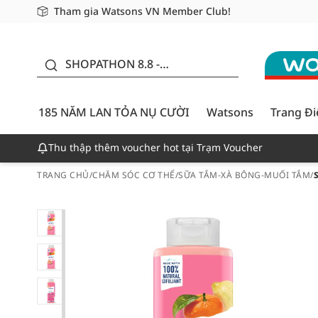
Tham gia Watsons VN Member Club!
Miễn phí giao hàng cho đơn hàng từ 249,000Đ
Giao hàng nhanh 24h - Áp dụng khu vực TP. Hồ Chí M
185 NĂM LAN TỎA NỤ
CƯỜI - GIẢM ĐẾN
SHOPATHON 8.8 -
50%
DEAL ĐỈNH
185 NĂM LAN TỎA NỤ CƯỜI
Watsons
Trang Đ
Thu thập thêm voucher hot tại Trạm Voucher
TRANG CHỦ
/
CHĂM SÓC CƠ THỂ
/
SỮA TẮM-XÀ BÔNG-MUỐI TẮM
/