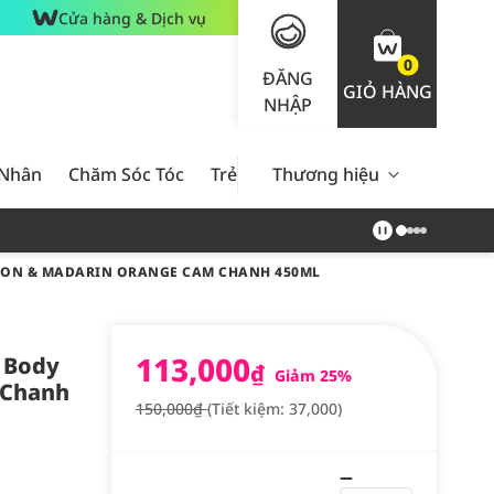
Cửa hàng & Dịch vụ
0
ĐĂNG
GIỎ HÀNG
NHẬP
 Nhân
Chăm Sóc Tóc
Trẻ Em
Thương hiệu
Nam Giới
Chăm Sóc 
LEMON & MADARIN ORANGE CAM CHANH 450ML
113,000
g Body
₫
Giảm 25%
 Chanh
150,000₫
(Tiết kiệm: 37,000)