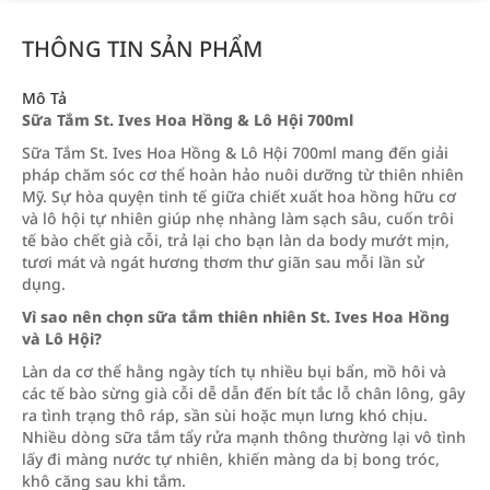
THÔNG TIN SẢN PHẨM
Mô Tả
Sữa Tắm St. Ives Hoa Hồng & Lô Hội 700ml
Sữa Tắm St. Ives Hoa Hồng & Lô Hội 700ml mang đến giải
pháp chăm sóc cơ thể hoàn hảo nuôi dưỡng từ thiên nhiên
Mỹ. Sự hòa quyện tinh tế giữa chiết xuất hoa hồng hữu cơ
và lô hội tự nhiên giúp nhẹ nhàng làm sạch sâu, cuốn trôi
tế bào chết già cỗi, trả lại cho bạn làn da body mướt mịn,
tươi mát và ngát hương thơm thư giãn sau mỗi lần sử
dụng.
Vì sao nên chọn sữa tắm thiên nhiên St. Ives Hoa Hồng
và Lô Hội?
Làn da cơ thể hằng ngày tích tụ nhiều bụi bẩn, mồ hôi và
các tế bào sừng già cỗi dễ dẫn đến bít tắc lỗ chân lông, gây
ra tình trạng thô ráp, sần sùi hoặc mụn lưng khó chịu.
Nhiều dòng sữa tắm tẩy rửa mạnh thông thường lại vô tình
lấy đi màng nước tự nhiên, khiến màng da bị bong tróc,
khô căng sau khi tắm.