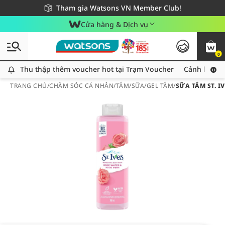
Giao hàng nhanh 24h - Áp dụng khu vực TP. Hồ Chí Minh
Miễn phí giao hàng cho đơn hàng từ 249,000Đ
Tham gia Watsons VN Member Club!
Cửa hàng & Dịch vụ
0
Thu thập thêm voucher hot tại Trạm Voucher
Thu thập thêm voucher hot tại Trạm Voucher
Cảnh báo An
TRANG CHỦ
/
CHĂM SÓC CÁ NHÂN
/
TẮM
/
SỮA/GEL TẮM
/
SỮA TẮM ST. I