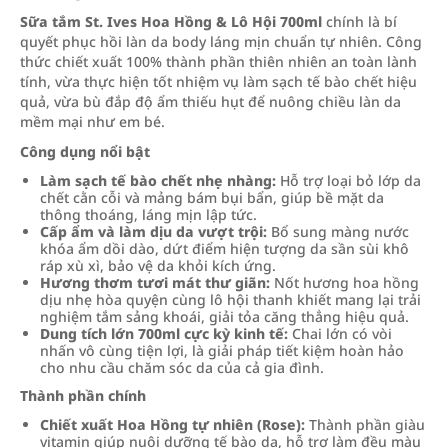
Sữa tắm St. Ives Hoa Hồng & Lô Hội 700ml
chính là bí
quyết phục hồi làn da body láng mịn chuẩn tự nhiên. Công
thức chiết xuất 100% thành phần thiên nhiên an toàn lành
tính, vừa thực hiện tốt nhiệm vụ làm sạch tế bào chết hiệu
quả, vừa bù đắp độ ẩm thiếu hụt để nuông chiều làn da
mềm mại như em bé.
Công dụng nổi bật
Làm sạch tế bào chết nhẹ nhàng:
Hỗ trợ loại bỏ lớp da
chết cằn cỗi và mảng bám bụi bẩn, giúp bề mặt da
thông thoáng, láng mịn lập tức.
Cấp ẩm và làm dịu da vượt trội:
Bổ sung màng nước
khóa ẩm dồi dào, dứt điểm hiện tượng da sần sùi khô
ráp xù xì, bảo vệ da khỏi kích ứng.
Hương thơm tươi mát thư giãn:
Nốt hương hoa hồng
dịu nhẹ hòa quyện cùng lô hội thanh khiết mang lại trải
nghiệm tắm sảng khoái, giải tỏa căng thẳng hiệu quả.
Dung tích lớn 700ml cực kỳ kinh tế:
Chai lớn có vòi
nhấn vô cùng tiện lợi, là giải pháp tiết kiệm hoàn hảo
cho nhu cầu chăm sóc da của cả gia đình.
Thành phần chính
Chiết xuất Hoa Hồng tự nhiên (Rose):
Thành phần giàu
vitamin giúp nuôi dưỡng tế bào da, hỗ trợ làm đều màu