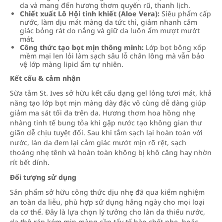
da và mang đến hương thơm quyến rũ, thanh lịch.
Chiết xuất Lô Hội tinh khiết (Aloe Vera):
Siêu phẩm cấp
nước, làm dịu mát màng da tức thì, giảm nhanh cảm
giác bỏng rát do nắng và giữ da luôn ẩm mượt mướt
mát.
Công thức tạo bọt mịn thông minh:
Lớp bọt bông xốp
mềm mại len lỏi làm sạch sâu lỗ chân lông mà vẫn bảo
vệ lớp màng lipid ẩm tự nhiên.
Kết cấu & cảm nhận
Sữa tắm St. Ives sở hữu kết cấu dạng gel lỏng tươi mát, khả
năng tạo lớp bọt mịn màng dày đặc vô cùng dễ dàng giúp
giảm ma sát tối đa trên da. Hương thơm hoa hồng nhẹ
nhàng tinh tế bung tỏa khi gặp nước tạo không gian thư
giãn dễ chịu tuyệt đối. Sau khi tắm sạch lại hoàn toàn với
nước, làn da đem lại cảm giác mướt mịn rõ rệt, sạch
thoáng nhẹ tênh và hoàn toàn không bị khô căng hay nhờn
rít bết dính.
Đối tượng sử dụng
Sản phẩm sở hữu công thức dịu nhẹ đã qua kiểm nghiệm
an toàn da liễu, phù hợp sử dụng hằng ngày cho mọi loại
da cơ thể. Đây là lựa chọn lý tưởng cho làn da thiếu nước,
da thô ráp kém mịn màng cần tẩy tế bào chết nhẹ, hoặc