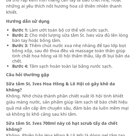
những ai yêu thích nốt hương hoa cỏ thiên nhiên thanh
khiết.
Hướng dẫn sử dụng
Bước 1:
Làm ướt toàn bộ cơ thể với nước sạch.
Bước 2:
Cho một lượng sữa tắm St. Ives vừa đủ lên lòng
bàn tay hoặc bông tắm.
Bước 3:
Thêm chút nước xoa nhẹ nhàng để tạo lớp bọt
bông xốp, sau đó thoa đều và massage toàn thân giúp
tinh chất hoa hồng và lô hội thẩm thấu, lấy đi bụi bẩn da
chết.
Bước 4:
Tắm sạch hoàn toàn lại bằng nước sạch.
Câu hỏi thường gặp
Sữa tắm St. Ives Hoa Hồng & Lô Hội có gây khô da
không?
Không. Nhờ chứa thành phần chiết xuất lô hội tinh khiết
giàu màng nước, sản phẩm giúp làm sạch tế bào chết hiệu
quả mà vẫn cấp ẩm chuyên sâu, đảm bảo da luôn mềm mại
và không bị khô căng sau khi tắm.
Sữa tắm St. Ives 700ml này có hạt scrub tẩy da chết
không?
Không. Phiên bản Hoa Hồng & Lô Hội là dòng gel tắm tạo