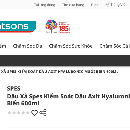
inh
Tiếng Việt
Tải ứng dụng
Tìm cửa hàng
Blog
iểm
Chăm Sóc Da
Chăm Sóc Sức Khỏe
Chăm Sóc Cá
 XẢ SPES KIỂM SOÁT DẦU AXIT HYALURONIC MUỐI BIỂN 600ML
SPES
Dầu Xả Spes Kiểm Soát Dầu Axit Hyaluron
Biển 600ml