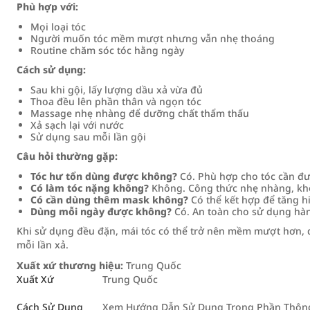
Phù hợp với:
Mọi loại tóc
Người muốn tóc mềm mượt nhưng vẫn nhẹ thoáng
Routine chăm sóc tóc hằng ngày
Cách sử dụng:
Sau khi gội, lấy lượng dầu xả vừa đủ
Thoa đều lên phần thân và ngọn tóc
Massage nhẹ nhàng để dưỡng chất thẩm thấu
Xả sạch lại với nước
Sử dụng sau mỗi lần gội
Câu hỏi thường gặp:
Tóc hư tổn dùng được không?
Có. Phù hợp cho tóc cần đ
Có làm tóc nặng không?
Không. Công thức nhẹ nhàng, kh
Có cần dùng thêm mask không?
Có thể kết hợp để tăng h
Dùng mỗi ngày được không?
Có. An toàn cho sử dụng hà
Khi sử dụng đều đặn, mái tóc có thể trở nên mềm mượt hơn, d
mỗi lần xả.
Xuất xứ thương hiệu:
Trung Quốc
Xuất Xứ
Trung Quốc
Cách Sử Dụng
Xem Hướng Dẫn Sử Dụng Trong Phần Thông 