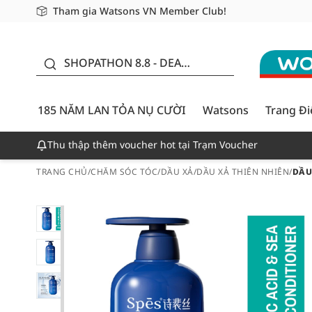
Tham gia Watsons VN Member Club!
Miễn phí giao hàng cho đơn hàng từ 249,000Đ
Giao hàng nhanh 24h - Áp dụng khu vực TP. Hồ Chí M
185 NĂM LAN TỎA NỤ
CƯỜI - GIẢM ĐẾN 50%
SHOPATHON 8.8 - DEAL
ĐỈNH
185 NĂM LAN TỎA NỤ CƯỜI
Watsons
Trang Đ
Thu thập thêm voucher hot tại Trạm Voucher
TRANG CHỦ
/
CHĂM SÓC TÓC
/
DẦU XẢ
/
DẦU XẢ THIÊN NHIÊN
/
DẦU