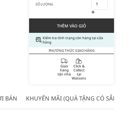
SỐ LƯỢNG
THÊM VÀO GIỎ
Kiểm tra tình trạng còn hàng tại cửa
hàng
PHƯƠNG THỨC GIAO HÀNG
Giao
Click &
hàng
Collect
tận nhà
tại
Watsons
I BÁN
KHUYẾN MÃI (QUÀ TẶNG CÓ SẴN KH