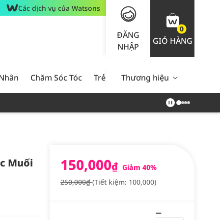
Các dịch vụ của Watsons
0
ĐĂNG
GIỎ HÀNG
NHẬP
 Nhân
Chăm Sóc Tóc
Trẻ Em
Thương hiệu
Nam Giới
Chăm Sóc 
150,000
ic Muối
₫
Giảm 40%
250,000₫
(Tiết kiệm: 100,000)