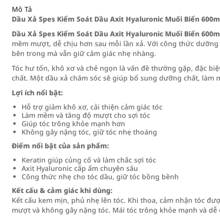
Mô Tả
Dầu Xả Spes Kiểm Soát Dầu Axit Hyaluronic Muối Biển 600m
Dầu Xả Spes Kiểm Soát Dầu Axit Hyaluronic Muối Biển 600m
mềm mượt, dễ chịu hơn sau mỗi lần xả. Với công thức dưỡng 
bên trong mà vẫn giữ cảm giác nhẹ nhàng.
Tóc hư tổn, khô xơ và chẻ ngọn là vấn đề thường gặp, đặc biệt
chất. Một dầu xả chăm sóc sẽ giúp bổ sung dưỡng chất, làm 
Lợi ích nổi bật:
Hỗ trợ giảm khô xơ, cải thiện cảm giác tóc
Làm mềm và tăng độ mượt cho sợi tóc
Giúp tóc trông khỏe mạnh hơn
Không gây nặng tóc, giữ tóc nhẹ thoáng
Điểm nổi bật của sản phẩm:
Keratin giúp củng cố và làm chắc sợi tóc
Axit Hyaluronic cấp ẩm chuyên sâu
Công thức nhẹ cho tóc dầu, giữ tóc bồng bềnh
Kết cấu & cảm giác khi dùng:
Kết cấu kem mịn, phủ nhẹ lên tóc. Khi thoa, cảm nhận tóc đ
mượt và không gây nặng tóc. Mái tóc trông khỏe mạnh và dễ 