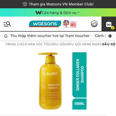
Giao hàng nhanh 24h - Áp dụng khu vực TP. Hồ Chí Minh
Miễn phí giao hàng cho đơn hàng từ 249,000Đ
Tham gia Watsons VN Member Club!
Cửa hàng & Dịch vụ
0
Thu thập thêm voucher hot tại Trạm Voucher
Thu thập thêm voucher hot tại Trạm Voucher
Cảnh báo An
TRANG CHỦ
/
CHĂM SÓC TÓC
/
DẦU GỘI
/
DẦU GỘI HÀNG NGÀY
/
DẦU GỘ