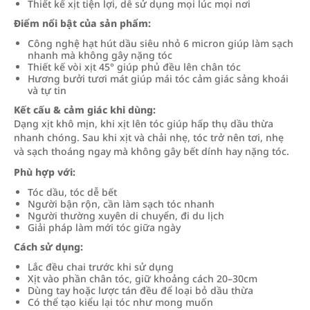
Thiết kế xịt tiện lợi, dễ sử dụng mọi lúc mọi nơi
Điểm nổi bật của sản phẩm:
Công nghệ hạt hút dầu siêu nhỏ 6 micron giúp làm sạch
nhanh mà không gây nặng tóc
Thiết kế vòi xịt 45° giúp phủ đều lên chân tóc
Hương bưởi tươi mát giúp mái tóc cảm giác sảng khoái
và tự tin
Kết cấu & cảm giác khi dùng:
Dạng xịt khô mịn, khi xịt lên tóc giúp hấp thụ dầu thừa
nhanh chóng. Sau khi xịt và chải nhẹ, tóc trở nên tơi, nhẹ
và sạch thoáng ngay mà không gây bết dính hay nặng tóc.
Phù hợp với:
Tóc dầu, tóc dễ bết
Người bận rộn, cần làm sạch tóc nhanh
Người thường xuyên di chuyển, đi du lịch
Giải pháp làm mới tóc giữa ngày
Cách sử dụng:
Lắc đều chai trước khi sử dụng
Xịt vào phần chân tóc, giữ khoảng cách 20–30cm
Dùng tay hoặc lược tán đều để loại bỏ dầu thừa
Có thể tạo kiểu lại tóc như mong muốn