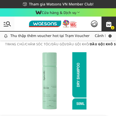
Giao hàng nhanh 24h - Áp dụng khu vực TP. Hồ Chí Minh
Miễn phí giao hàng cho đơn hàng từ 249,000Đ
Tham gia Watsons VN Member Club!
Cửa hàng & Dịch vụ
0
Thu thập thêm voucher hot tại Trạm Voucher
Thu thập thêm voucher hot tại Trạm Voucher
Cảnh báo An
TRANG CHỦ
/
CHĂM SÓC TÓC
/
DẦU GỘI
/
DẦU GỘI KHÔ
/
DẦU GỘI KHÔ 