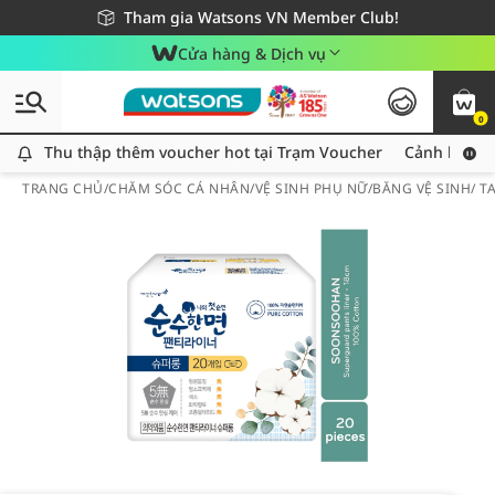
Giao hàng nhanh 24h - Áp dụng khu vực TP. Hồ Chí Minh
Miễn phí giao hàng cho đơn hàng từ 249,000Đ
Tham gia Watsons VN Member Club!
Cửa hàng & Dịch vụ
0
Thu thập thêm voucher hot tại Trạm Voucher
Thu thập thêm voucher hot tại Trạm Voucher
Cảnh báo An
TRANG CHỦ
/
CHĂM SÓC CÁ NHÂN
/
VỆ SINH PHỤ NỮ
/
BĂNG VỆ SINH/ 