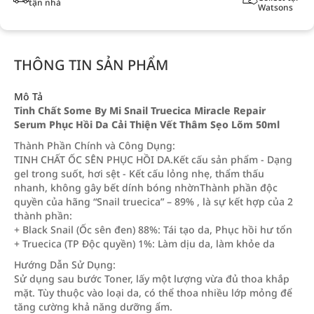
tận nhà
Watsons
THÔNG TIN SẢN PHẨM
Mô Tả
Tinh Chất Some By Mi Snail Truecica Miracle Repair
Serum Phục Hồi Da Cải Thiện Vết Thâm Sẹo Lõm 50ml
Thành Phần Chính và Công Dụng:
TINH CHẤT ỐC SÊN PHỤC HỒI DA.Kết cấu sản phẩm - Dạng
gel trong suốt, hơi sệt - Kết cấu lỏng nhẹ, thẩm thấu
nhanh, không gây bết dính bóng nhờnThành phần độc
quyền của hãng “Snail truecica” – 89% , là sự kết hợp của 2
thành phần:
+ Black Snail (Ốc sên đen) 88%: Tái tạo da, Phục hồi hư tổn
+ Truecica (TP Độc quyền) 1%: Làm dịu da, làm khỏe da
Hướng Dẫn Sử Dụng:
Sử dụng sau bước Toner, lấy một lượng vừa đủ thoa khắp
mặt. Tùy thuộc vào loại da, có thể thoa nhiều lớp mỏng để
tăng cường khả năng dưỡng ẩm.