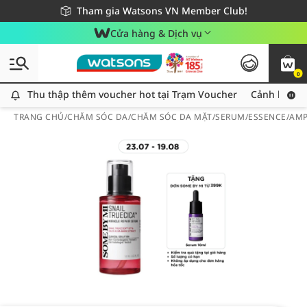
Giao hàng nhanh 24h - Áp dụng khu vực TP. Hồ Chí Minh
Miễn phí giao hàng cho đơn hàng từ 249,000Đ
Tham gia Watsons VN Member Club!
Cửa hàng & Dịch vụ
0
Thu thập thêm voucher hot tại Trạm Voucher
Thu thập thêm voucher hot tại Trạm Voucher
Cảnh báo An
TRANG CHỦ
/
CHĂM SÓC DA
/
CHĂM SÓC DA MẶT
/
SERUM/ESSENCE/AM