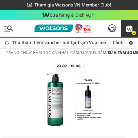
Giao hàng nhanh 24h - Áp dụng khu vực TP. Hồ Chí Minh
Miễn phí giao hàng cho đơn hàng từ 249,000Đ
Tham gia Watsons VN Member Club!
Cửa hàng & Dịch vụ
0
Thu thập thêm voucher hot tại Trạm Voucher
Thu thập thêm voucher hot tại Trạm Voucher
Cảnh báo An
TRANG CHỦ
/
CHĂM SÓC CÁ NHÂN
/
TẮM
/
SỮA/GEL TẮM
/
SỮA TẮM SOME