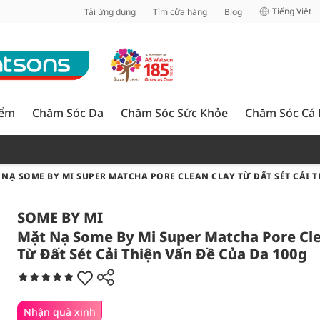
inh
Tiếng Việt
Tải ứng dụng
Tìm cửa hàng
Blog
iểm
Chăm Sóc Da
Chăm Sóc Sức Khỏe
Chăm Sóc Cá
 NẠ SOME BY MI SUPER MATCHA PORE CLEAN CLAY TỪ ĐẤT SÉT CẢI T
SOME BY MI
Mặt Nạ Some By Mi Super Matcha Pore Cle
Từ Đất Sét Cải Thiện Vấn Đề Của Da 100g
Nhận quà xinh