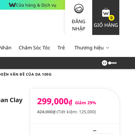
Cửa hàng & Dịch vụ
0
ĐĂNG
GIỎ HÀNG
NHẬP
 Nhân
Chăm Sóc Tóc
Trẻ Em
Thương hiệu
Nam Giới
Chăm Sóc 
HIỆN VẤN ĐỀ CỦA DA 100G
299,000
an Clay
₫
Giảm 29%
424,000₫
(Tiết kiệm: 125,000)