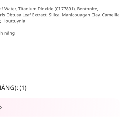
af Water, Titanium Dioxide (CI 77891), Bentonite,
 Obtusa Leaf Extract, Silica, Manicouagan Clay, Camellia
r, Houttuynia
nh nắng
NG): (1)