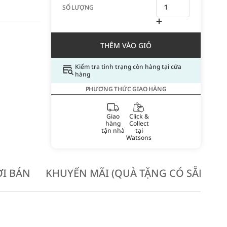
SỐ LƯỢNG
THÊM VÀO GIỎ
Kiểm tra tình trạng còn hàng tại cửa
hàng
PHƯƠNG THỨC GIAO HÀNG
Giao
Click &
hàng
Collect
tận nhà
tại
Watsons
I BÁN
KHUYẾN MÃI (QUÀ TẶNG CÓ SẴN KH