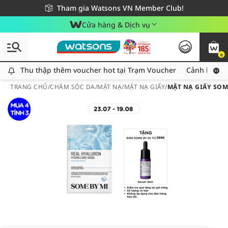
Giao hàng nhanh 24h - Áp dụng khu vực TP. Hồ Chí Minh
Miễn phí giao hàng cho đơn hàng từ 249,000Đ
Tham gia Watsons VN Member Club!
Cửa hàng & Dịch vụ
0
Thu thập thêm voucher hot tại Trạm Voucher
Thu thập thêm voucher hot tại Trạm Voucher
Cảnh báo An
TRANG CHỦ
/
CHĂM SÓC DA
/
MẶT NẠ
/
MẶT NẠ GIẤY
/
MẶT NẠ GIẤY SOM