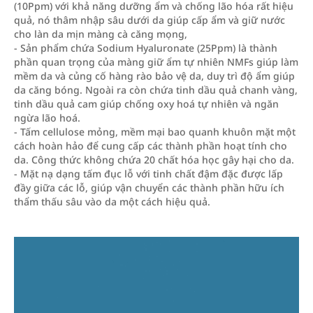
(10Ppm) với khả năng dưỡng ẩm và chống lão hóa rất hiệu
quả, nó thâm nhập sâu dưới da giúp cấp ẩm và giữ nước
cho làn da mịn màng cà căng mọng,
- Sản phẩm chứa Sodium Hyaluronate (25Ppm) là thành
phần quan trọng của màng giữ ẩm tự nhiên NMFs giúp làm
mềm da và củng cố hàng rào bảo vệ da, duy trì độ ẩm giúp
da căng bóng. Ngoài ra còn chứa tinh dầu quả chanh vàng,
tinh dầu quả cam giúp chống oxy hoá tự nhiên và ngăn
ngừa lão hoá.
- Tấm cellulose mỏng, mềm mại bao quanh khuôn mặt một
cách hoàn hảo để cung cấp các thành phần hoạt tính cho
da. Công thức không chứa 20 chất hóa học gây hại cho da.
- Mặt nạ dạng tấm đục lỗ với tinh chất đậm đặc được lấp
đầy giữa các lỗ, giúp vận chuyển các thành phần hữu ích
thẩm thấu sâu vào da một cách hiệu quả.