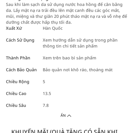
Sau khi làm sạch da sử dụng nước hoa hồng để cân bằng
da. Lấy mặt nạ ra trải đều lên mặt canh đều các góc mắt,
mũi, miệng và thư giãn 20 phút tháo mặt nạ ra và vỗ nhẹ để
dưỡng chất được hấp thụ tối đa.
Xuất Xứ
Hàn Quốc
Cách Sử Dụng
Xem hướng dẫn sử dụng trong phần
thông tin chi tiết sản phẩm
Thành Phần
Xem trên bao bì sản phẩm
Cách Bảo Quản
Bảo quản nơi khô ráo, thoáng mát
Chiều Rộng
5
Chiều Cao
13.5
Chiều Sâu
7.8
ẨN
KHUYẾN MÃI (QUÀ TẶNG CÓ SẴN KHI