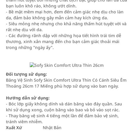
bạn luôn khô ráo, không ướt dính.
- Bề mặt mềm mại hơn, đem đến cảm giác nhẹ dịu cho làn
da, đảm bảo không gây mẫn cảm hay kích ứng da.
- Siêu mỏng nhẹ nhưng cho khả năng thấm hút tuyệt vời và
rất nhẹ dịu với da.
- Các đường rãnh dập với những họa tiết hình trái tim dễ
thương, xinh xắn mang đến cho bạn cảm giác thoải mái
trong những "ngày ấy".
Đối tượng sử dụng:
Băng Vệ Sinh Sofy Skin Comfort Ultra Thin Có Cánh Siêu Êm
Thoáng 26cm 17 Miếng phù hợp sử dụng vào ban ngày.
Hướng dẫn sử dụng:
- Bóc lớp giấy không dính và dán băng vào đáy quần. Sau
khi sử dụng xong, cuộn băng vào bao và bỏ vào sọt rác.
- Thay băng vệ sinh 4 tiếng một lần để đảm bảo vệ sinh,
tránh viêm nhiễm.
Xuất Xứ
Nhật Bản