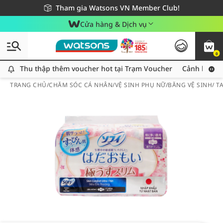
Giao hàng nhanh 24h - Áp dụng khu vực TP. Hồ Chí Minh
Miễn phí giao hàng cho đơn hàng từ 249,000Đ
Tham gia Watsons VN Member Club!
Cửa hàng & Dịch vụ
0
Thu thập thêm voucher hot tại Trạm Voucher
Thu thập thêm voucher hot tại Trạm Voucher
Cảnh báo An
TRANG CHỦ
/
CHĂM SÓC CÁ NHÂN
/
VỆ SINH PHỤ NỮ
/
BĂNG VỆ SINH/ 