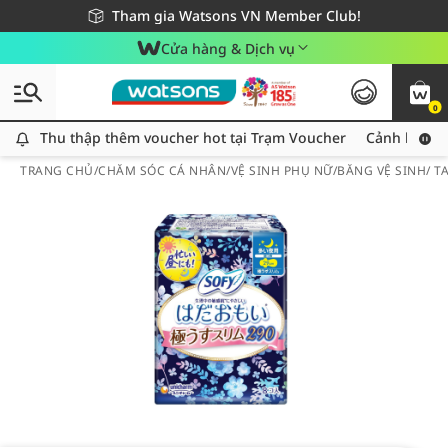
Giao hàng nhanh 24h - Áp dụng khu vực TP. Hồ Chí Minh
Miễn phí giao hàng cho đơn hàng từ 249,000Đ
Tham gia Watsons VN Member Club!
Cửa hàng & Dịch vụ
0
Thu thập thêm voucher hot tại Trạm Voucher
Thu thập thêm voucher hot tại Trạm Voucher
Cảnh báo An
TRANG CHỦ
/
CHĂM SÓC CÁ NHÂN
/
VỆ SINH PHỤ NỮ
/
BĂNG VỆ SINH/ 