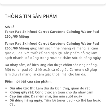
THÔNG TIN SẢN PHẨM
Mô Tả
Toner Pad Skinfood Carrot Carotene Calming Water Pad
250g/60 Miếng
Toner Pad Skinfood Carrot Carotene Calming Water Pad
250g/60 Miếng
giúp làm sạch nhẹ nhàng và mang lại cảm
giác dịu da. Với thiết kế pad tiện lợi, sản phẩm hỗ trợ làm
sạch nhanh, dễ dùng trong routine chăm sóc da hằng ngày.
Da nhạy cảm, dễ kích ứng cần được chăm sóc nhẹ nhàng.
Một toner pad với chiết xuất cà rốt giàu Carotene sẽ giúp
làm dịu và mang lại cảm giác thoải mái cho làn da.
Điểm nổi bật của sản phẩm:
Dịu nhẹ tức thì:
Làm dịu da kích ứng, giảm đỏ rát
Không gây rát:
Công thức an toàn cho da nhạy cảm
Cấp ẩm sâu:
Da mềm mại, ẩm mịn suốt ngày
Dễ dùng hằng ngày:
Tiện lợi toner pad – có thể lau hoặc
đắp!