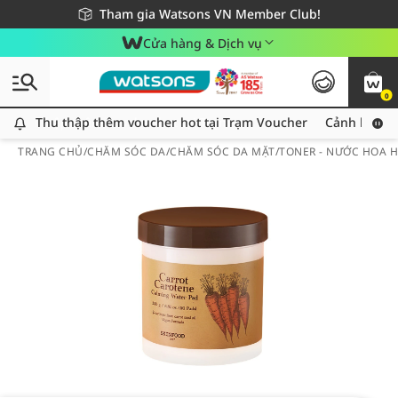
Giao hàng nhanh 24h - Áp dụng khu vực TP. Hồ Chí Minh
Miễn phí giao hàng cho đơn hàng từ 249,000Đ
Tham gia Watsons VN Member Club!
Cửa hàng & Dịch vụ
0
Thu thập thêm voucher hot tại Trạm Voucher
Thu thập thêm voucher hot tại Trạm Voucher
Cảnh báo An
TRANG CHỦ
/
CHĂM SÓC DA
/
CHĂM SÓC DA MẶT
/
TONER - NƯỚC HOA 