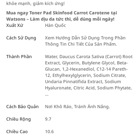
khỏe mạnh, giảm kích ứng!
Mua ngay Toner Pad Skinfood Carrot Carotene tại
Watsons – Làm dịu da tức thì, dễ dùng mỗi ngày!
Xuất Xứ
Hàn Quốc
Cách Sử Dụng
Xem Hướng Dẫn Sử Dụng Trong Phần
Thông Tin Chi Tiết Của Sản Phẩm.
Thành Phần
Water, Daucus Carota Sativa (Carrot) Root
Extract, Glycerin, Butylene Glycol, Beta-
Glucan, 1,2-Hexanediol, C12-14 Pareth-
12, Ethylhexylglycerin, Sodium Citrate,
Undaria Pinnatifida Extract, Sodium
Hyaluronate, Citric Acid, Sodium Phytate,
…
Cách Bảo Quản
Nơi Khô Ráo, Tránh Ánh Nắng.
Chiều Rộng
9.7
Chiều Cao
10.6