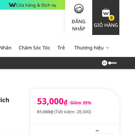
Cửa hàng & Dịch vụ
0
ĐĂNG
GIỎ HÀNG
NHẬP
 Nhân
Chăm Sóc Tóc
Trẻ Em
Thương hiệu
Nam Giới
Chăm Sóc 
53,000
ich
₫
Giảm 35%
81,000₫
(Tiết kiệm: 28,000)