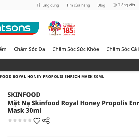
inh
Tiếng Việt
Tải ứng dụng
Tìm cửa hàng
Blog
iểm
Chăm Sóc Da
Chăm Sóc Sức Khỏe
Chăm Sóc Cá
NFOOD ROYAL HONEY PROPOLIS ENRICH MASK 30ML
SKINFOOD
Mặt Nạ Skinfood Royal Honey Propolis Enr
Mask 30ml