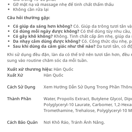
Gỡ mặt nạ và massage nhẹ để tinh chất thẩm thấu
Không cần rửa lại
Câu hỏi thường gặp:
Có giúp da sáng hơn không?
Có. Giúp da trông tươi tắn và
Có dùng mỗi ngày được không?
Có thể dùng tùy nhu cầu,
Có gây khô không?
Không. Tinh chất cấp ẩm nhẹ, giúp da
Da nhạy cảm dùng được không?
Có. Công thức dịu nhẹ, p
Sau khi dùng da cảm giác như thế nào?
Da tươi tắn, có đ
Khi sử dụng đều đặn, làn da có thể trở nên tươi tắn hơn, đều
sung vào routine chăm sóc da mỗi tuần.
Xuất xứ thương hiệu:
Hàn Quốc
Xuất Xứ
Hàn Quốc
Cách Sử Dụng
Xem Hướng Dẫn Sử Dụng Trong Phần Thông 
Thành Phần
Water, Propolis Extract, Butylene Glycol, D
Polyglyceryl-10 Laurate, Carbomer, 1,2-Hexane
Tromethamine, Trehalose, Polyglyceryl-10 My
Cách Bảo Quản
Nơi Khô Ráo, Tránh Ánh Nắng.