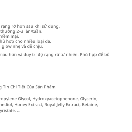
 rạng rỡ hơn sau khi sử dụng.
 thường 2–3 lần/tuần.
 mềm mại.
hù hợp cho nhiều loại da.
ộ glow nhẹ và dễ chịu.
 màu hơn và duy trì độ rạng rỡ tự nhiên. Phù hợp để bổ
Tin Chi Tiết Của Sản Phẩm.
ipropylene Glycol, Hydroxyacetophenone, Glycerin,
diol, Honey Extract, Royal Jelly Extract, Betaine,
ristate, …