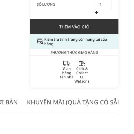
SỐ LƯỢNG
THÊM VÀO GIỎ
Kiểm tra tình trạng còn hàng tại cửa
hàng
PHƯƠNG THỨC GIAO HÀNG
Giao
Click &
hàng
Collect
tận nhà
tại
Watsons
I BÁN
KHUYẾN MÃI (QUÀ TẶNG CÓ SẴN KH