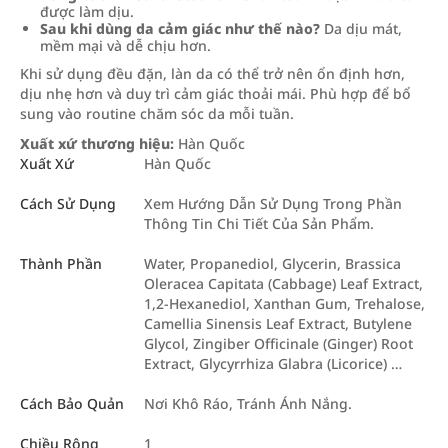
được làm dịu.
Sau khi dùng da cảm giác như thế nào?
Da dịu mát,
mềm mại và dễ chịu hơn.
Khi sử dụng đều đặn, làn da có thể trở nên ổn định hơn,
dịu nhẹ hơn và duy trì cảm giác thoải mái. Phù hợp để bổ
sung vào routine chăm sóc da mỗi tuần.
Xuất xứ thương hiệu:
Hàn Quốc
Xuất Xứ
Hàn Quốc
Cách Sử Dụng
Xem Hướng Dẫn Sử Dụng Trong Phần
Thông Tin Chi Tiết Của Sản Phẩm.
Thành Phần
Water, Propanediol, Glycerin, Brassica
Oleracea Capitata (Cabbage) Leaf Extract,
1,2-Hexanediol, Xanthan Gum, Trehalose,
Camellia Sinensis Leaf Extract, Butylene
Glycol, Zingiber Officinale (Ginger) Root
Extract, Glycyrrhiza Glabra (Licorice) …
Cách Bảo Quản
Nơi Khô Ráo, Tránh Ánh Nắng.
Chiều Rộng
1