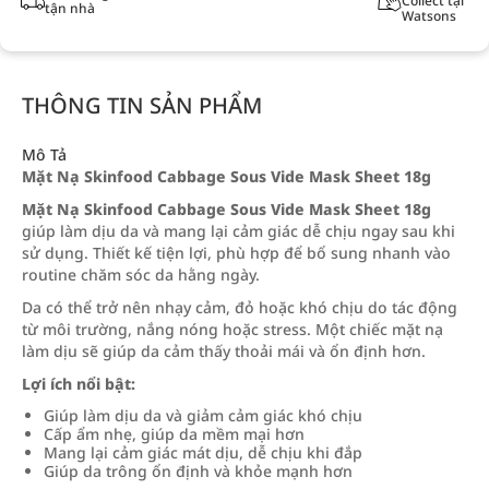
Collect tại
tận nhà
Watsons
THÔNG TIN SẢN PHẨM
Mô Tả
Mặt Nạ Skinfood Cabbage Sous Vide Mask Sheet 18g
Mặt Nạ Skinfood Cabbage Sous Vide Mask Sheet 18g
giúp làm dịu da và mang lại cảm giác dễ chịu ngay sau khi
sử dụng. Thiết kế tiện lợi, phù hợp để bổ sung nhanh vào
routine chăm sóc da hằng ngày.
Da có thể trở nên nhạy cảm, đỏ hoặc khó chịu do tác động
từ môi trường, nắng nóng hoặc stress. Một chiếc mặt nạ
làm dịu sẽ giúp da cảm thấy thoải mái và ổn định hơn.
Lợi ích nổi bật:
Giúp làm dịu da và giảm cảm giác khó chịu
Cấp ẩm nhẹ, giúp da mềm mại hơn
Mang lại cảm giác mát dịu, dễ chịu khi đắp
Giúp da trông ổn định và khỏe mạnh hơn