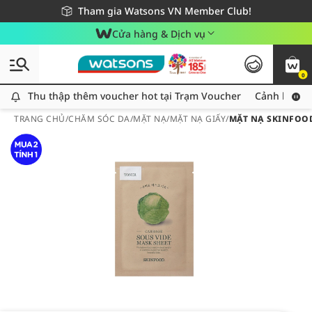
Giao hàng nhanh 24h - Áp dụng khu vực TP. Hồ Chí Minh
Miễn phí giao hàng cho đơn hàng từ 249,000Đ
Tham gia Watsons VN Member Club!
Cửa hàng & Dịch vụ
0
Thu thập thêm voucher hot tại Trạm Voucher
Thu thập thêm voucher hot tại Trạm Voucher
Cảnh báo An
TRANG CHỦ
/
CHĂM SÓC DA
/
MẶT NẠ
/
MẶT NẠ GIẤY
/
MẶT NẠ SKINFOOD