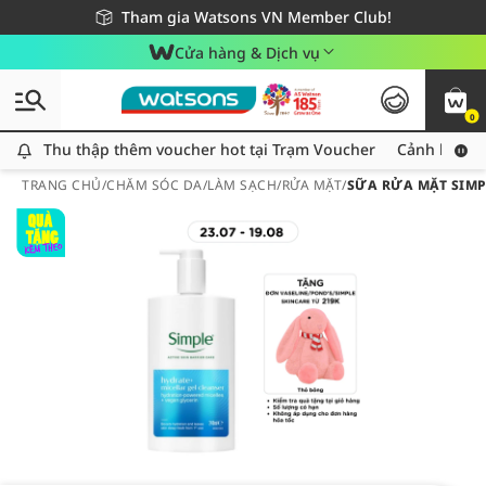
Giao hàng nhanh 24h - Áp dụng khu vực TP. Hồ Chí Minh
Miễn phí giao hàng cho đơn hàng từ 249,000Đ
Tham gia Watsons VN Member Club!
Cửa hàng & Dịch vụ
0
Thu thập thêm voucher hot tại Trạm Voucher
Thu thập thêm voucher hot tại Trạm Voucher
Cảnh báo An
TRANG CHỦ
/
CHĂM SÓC DA
/
LÀM SẠCH
/
RỬA MẶT
/
SỮA RỬA MẶT SIMP