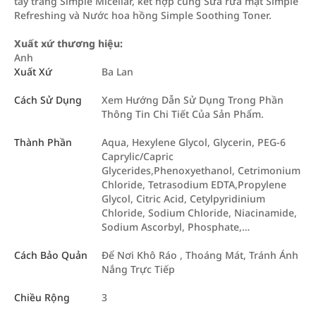
tẩy trang Simple Micellar, kết hợp cùng Sữa rửa mặt Simple
Refreshing và Nước hoa hồng Simple Soothing Toner.
Xuất xứ thương hiệu:
Anh
Xuất Xứ
Ba Lan
Cách Sử Dụng
Xem Hướng Dẫn Sử Dụng Trong Phần
Thông Tin Chi Tiết Của Sản Phẩm.
Thành Phần
Aqua, Hexylene Glycol, Glycerin, PEG-6
Caprylic/Capric
Glycerides,Phenoxyethanol, Cetrimonium
Chloride, Tetrasodium EDTA,Propylene
Glycol, Citric Acid, Cetylpyridinium
Chloride, Sodium Chloride, Niacinamide,
Sodium Ascorbyl, Phosphate,…
Cách Bảo Quản
Để Nơi Khô Ráo , Thoáng Mát, Tránh Ánh
Nắng Trực Tiếp
Chiều Rộng
3