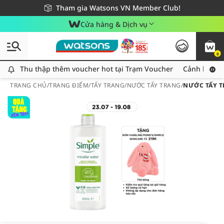
Giao hàng nhanh 24h - Áp dụng khu vực TP. Hồ Chí Minh
Miễn phí giao hàng cho đơn hàng từ 249,000Đ
Tham gia Watsons VN Member Club!
Cửa hàng & Dịch vụ
0
Thu thập thêm voucher hot tại Trạm Voucher
Thu thập thêm voucher hot tại Trạm Voucher
Cảnh báo An
TRANG CHỦ
/
TRANG ĐIỂM
/
TẨY TRANG
/
NƯỚC TẨY TRANG
/
NƯỚC TẨY T