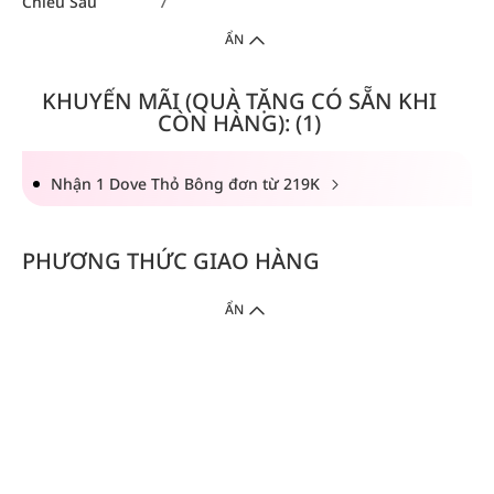
Chiều Sâu
7
ẨN
KHUYẾN MÃI (QUÀ TẶNG CÓ SẴN KHI
CÒN HÀNG): (1)
Nhận 1 Dove Thỏ Bông đơn từ 219K
PHƯƠNG THỨC GIAO HÀNG
ẨN