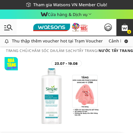
Giao hàng nhanh 24h - Áp dụng khu vực TP. Hồ Chí Minh
Miễn phí giao hàng cho đơn hàng từ 249,000Đ
Tham gia Watsons VN Member Club!
Cửa hàng & Dịch vụ
0
Thu thập thêm voucher hot tại Trạm Voucher
Thu thập thêm voucher hot tại Trạm Voucher
Cảnh báo An
TRANG CHỦ
/
CHĂM SÓC DA
/
LÀM SẠCH
/
TẨY TRANG
/
NƯỚC TẨY TRANG