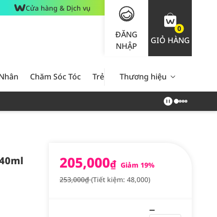
Cửa hàng & Dịch vụ
0
ĐĂNG
GIỎ HÀNG
NHẬP
 Nhân
Chăm Sóc Tóc
Trẻ Em
Thương hiệu
Nam Giới
Chăm Sóc 
205,000
240ml
₫
Giảm 19%
253,000₫
(Tiết kiệm: 48,000)