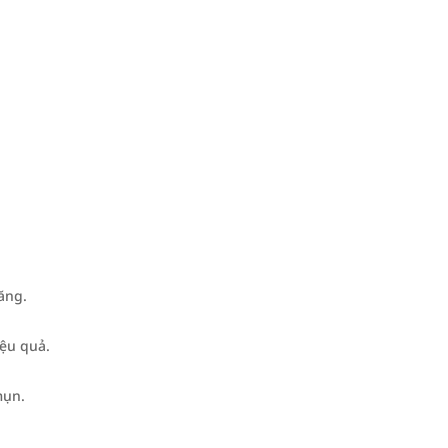
ăng.
ệu quả.
mụn.