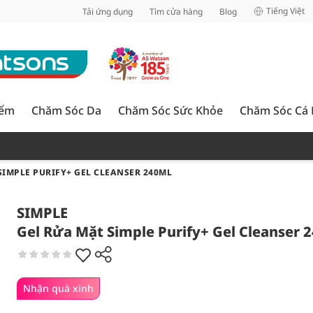
inh
Tiếng Việt
Tải ứng dụng
Tìm cửa hàng
Blog
iểm
Chăm Sóc Da
Chăm Sóc Sức Khỏe
Chăm Sóc Cá
SIMPLE PURIFY+ GEL CLEANSER 240ML
SIMPLE
Gel Rửa Mặt Simple Purify+ Gel Cleanser 
Nhận quà xinh