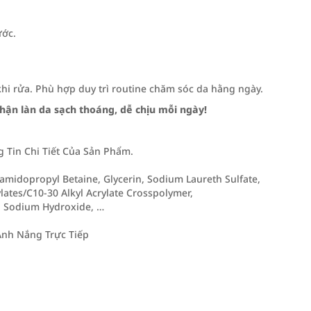
ước.
hi rửa. Phù hợp duy trì routine chăm sóc da hằng ngày.
ận làn da sạch thoáng, dễ chịu mỗi ngày!
Tin Chi Tiết Của Sản Phẩm.
amidopropyl Betaine, Glycerin, Sodium Laureth Sulfate,
ylates/C10-30 Alkyl Acrylate Crosspolymer,
, Sodium Hydroxide, …
Ánh Nắng Trực Tiếp