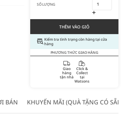
SỐ LƯỢNG
THÊM VÀO GIỎ
Kiểm tra tình trạng còn hàng tại cửa
hàng
PHƯƠNG THỨC GIAO HÀNG
Giao
Click &
hàng
Collect
tận nhà
tại
Watsons
I BÁN
KHUYẾN MÃI (QUÀ TẶNG CÓ SẴN KH