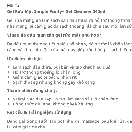
Mô Tả
Gel Rửa Mặt Simple Purify+ Gel Cleanser 240ml
Gel rửa mặt giúp làm sạch sâu dầu thừa và hỗ trợ thông tho
nhẹ mang lại cảm giác da sạch thoáng, dễ chịu sau mỗi lần s
Vì sao da dầu mụn cần gel rửa mặt phù hợp?
Da dầu mụn thường tiết nhiều bã nhờn, dễ bít tắc lỗ chân lô
căng và khó chịu. Gel rửa mặt này giúp cân bằng – sạch hiệu 
Ưu điểm nổi bật:
Làm sạch dầu thừa, bụi bẩn và tạp chất hiệu quả
Hỗ trợ thông thoáng lỗ chân lông
Giảm cảm giác bí bách, nhờn rít
Sạch thoáng nhưng không gây khô căng
Thành phần đáng chú ý:
Salicylic Acid (BHA): Hỗ trợ làm sạch sâu lỗ chân lông
Công thức dịu nhẹ, không gây kích ứng
Kết cấu & Trải nghiệm sử dụng:
Dạng gel trong suốt, tạo bọt nhẹ khi massage. Sau khi rửa,
lại cảm giác dễ chịu.