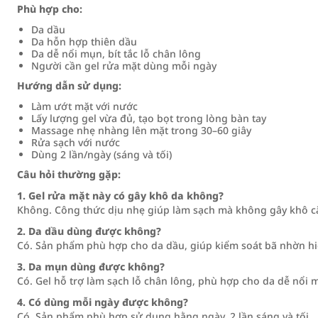
Phù hợp cho:
Da dầu
Da hỗn hợp thiên dầu
Da dễ nổi mụn, bít tắc lỗ chân lông
Người cần gel rửa mặt dùng mỗi ngày
Hướng dẫn sử dụng:
Làm ướt mặt với nước
Lấy lượng gel vừa đủ, tạo bọt trong lòng bàn tay
Massage nhẹ nhàng lên mặt trong 30–60 giây
Rửa sạch với nước
Dùng 2 lần/ngày (sáng và tối)
Câu hỏi thường gặp:
1. Gel rửa mặt này có gây khô da không?
Không. Công thức dịu nhẹ giúp làm sạch mà không gây khô c
2. Da dầu dùng được không?
Có. Sản phẩm phù hợp cho da dầu, giúp kiểm soát bã nhờn hi
3. Da mụn dùng được không?
Có. Gel hỗ trợ làm sạch lỗ chân lông, phù hợp cho da dễ nổi 
4. Có dùng mỗi ngày được không?
Có. Sản phẩm phù hợp sử dụng hằng ngày, 2 lần sáng và tối.