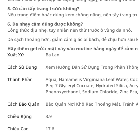
5. Có cần tẩy trang trước không?
Nếu trang điểm hoặc dùng kem chống nắng, nên tẩy trang tr
6. Da nhạy cảm dùng được không?
Công thức dịu nhẹ, tuy nhiên nên thử trước ở vùng da nhỏ.
Da sạch thoáng hơn, giảm cảm giác bí bách, dễ chịu hơn sau k
Hãy thêm gel rửa mặt này vào routine hằng ngày để cảm nh
Xuất Xứ
Ba Lan
Cách Sử Dụng
Xem Hướng Dẫn Sử Dụng Trong Phần Thông 
Thành Phần
Aqua, Hamamelis Virginiana Leaf Water, Coc
Peg-7 Glyceryl Cocoate, Hydrated Silica, Acr
Phenoxyethanol, Sodium Chloride, Zinc Pca
Cách Bảo Quản
Bảo Quản Nơi Khô Ráo Thoáng Mát, Tránh 
Chiều Rộng
3.9
Chiều Cao
17.6