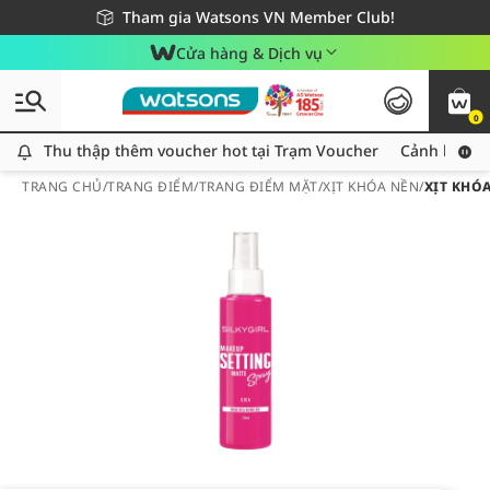
Giao hàng nhanh 24h - Áp dụng khu vực TP. Hồ Chí Minh
Miễn phí giao hàng cho đơn hàng từ 249,000Đ
Tham gia Watsons VN Member Club!
Cửa hàng & Dịch vụ
0
Thu thập thêm voucher hot tại Trạm Voucher
Thu thập thêm voucher hot tại Trạm Voucher
Cảnh báo An
TRANG CHỦ
/
TRANG ĐIỂM
/
TRANG ĐIỂM MẶT
/
XỊT KHÓA NỀN
/
XỊT KHÓ