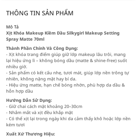
THÔNG TIN SẢN PHẨM
Mô Tả
Xịt Khóa Makeup Kiềm Dầu Silkygirl Makeup Setting
Spray Matte 70ml
Thành Phần Chính Và Công Dụng:
- Xịt khóa trang điểm giúp giữ lớp makeup lâu trôi, mang
lại hiệu ứng lì – không bóng dầu (matte & shine-free) suốt
nhiều giờ.
- Sản phẩm có kết cấu nhẹ, tươi mát, giúp lớp nền trông tự
nhiên, không nặng mặt hay bí da.
- Hiệu ứng matte, hạn chế bóng nhờn, phù hợp da dầu &
hỗn hợp dầu
Hướng Dẫn Sử Dụng:
- Giữ chai cách mặt khoảng 20–30cm
- Nhắm mắt và xịt đều khắp mặt
- Có thể xịt lại trong ngày khi da cảm thấy khô hoặc lớp nền
kém tươi
Xuất Xứ Thương Hiệu: