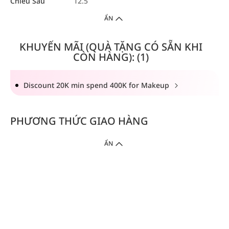
Chiều Sâu
12.5
ẨN
KHUYẾN MÃI (QUÀ TẶNG CÓ SẴN KHI
CÒN HÀNG): (1)
Discount 20K min spend 400K for Makeup
PHƯƠNG THỨC GIAO HÀNG
ẨN