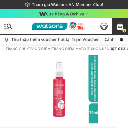
Giao hàng nhanh 24h - Áp dụng khu vực TP. Hồ Chí Minh
Miễn phí giao hàng cho đơn hàng từ 249,000Đ
Tham gia Watsons VN Member Club!
Cửa hàng & Dịch vụ
0
Thu thập thêm voucher hot tại Trạm Voucher
Thu thập thêm voucher hot tại Trạm Voucher
Cảnh báo An
TRANG CHỦ
/
TRANG ĐIỂM
/
TRANG ĐIỂM MẶT
/
XỊT KHÓA NỀN
/
XỊT GIỮ 