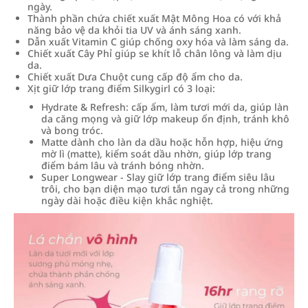
ngày.
Thành phần chứa chiết xuất Mật Mông Hoa có với khả
năng bảo vệ da khỏi tia UV và ánh sáng xanh.
Dẫn xuất Vitamin C giúp chống oxy hóa và làm sáng da.
Chiết xuất Cây Phỉ giúp se khít lỗ chân lông và làm dịu
da.
Chiết xuất Dưa Chuột cung cấp độ ẩm cho da.
Xịt giữ lớp trang điểm Silkygirl có 3 loại:
Hydrate & Refresh: cấp ẩm, làm tươi mới da, giúp làn
da căng mọng và giữ lớp makeup ổn định, tránh khô
và bong tróc.
Matte dành cho làn da dầu hoặc hỗn hợp, hiệu ứng
mờ lì (matte), kiểm soát dầu nhờn, giúp lớp trang
điểm bám lâu và tránh bóng nhờn.
Super Longwear - Slay giữ lớp trang điểm siêu lâu
trôi, cho bạn diện mạo tươi tắn ngay cả trong những
ngày dài hoặc điều kiện khắc nghiệt.