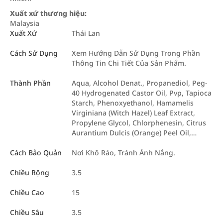
Xuất xứ thương hiệu:
Malaysia
Xuất Xứ
Thái Lan
Cách Sử Dụng
Xem Hướng Dẫn Sử Dụng Trong Phần
Thông Tin Chi Tiết Của Sản Phẩm.
Thành Phần
Aqua, Alcohol Denat., Propanediol, Peg-
40 Hydrogenated Castor Oil, Pvp, Tapioca
Starch, Phenoxyethanol, Hamamelis
Virginiana (Witch Hazel) Leaf Extract,
Propylene Glycol, Chlorphenesin, Citrus
Aurantium Dulcis (Orange) Peel Oil,…
Cách Bảo Quản
Nơi Khô Ráo, Tránh Ánh Nắng.
Chiều Rộng
3.5
Chiều Cao
15
Chiều Sâu
3.5