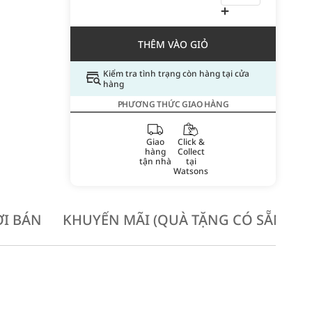
THÊM VÀO GIỎ
Kiểm tra tình trạng còn hàng tại cửa
hàng
PHƯƠNG THỨC GIAO HÀNG
Giao
Click &
hàng
Collect
tận nhà
tại
Watsons
I BÁN
KHUYẾN MÃI (QUÀ TẶNG CÓ SẴN KH