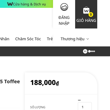
Cửa hàng & Dịch vụ
0
ĐĂNG
GIỎ HÀNG
NHẬP
 Nhân
Chăm Sóc Tóc
Trẻ Em
Thương hiệu
Nam Giới
Chăm Sóc 
188,000
05 Toffee
₫
SỐ LƯỢNG