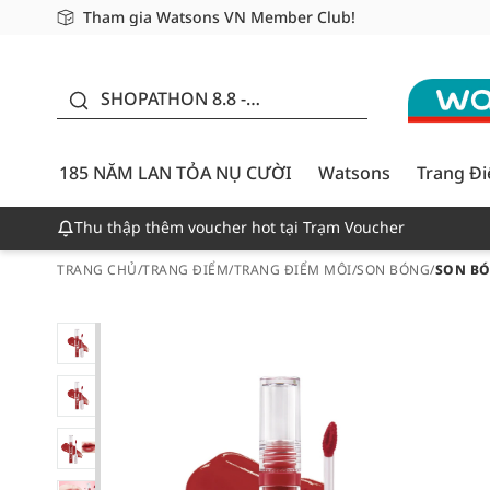
Tham gia Watsons VN Member Club!
Miễn phí giao hàng cho đơn hàng từ 249,000Đ
Giao hàng nhanh 24h - Áp dụng khu vực TP. Hồ Chí M
185 NĂM LAN TỎA NỤ
CƯỜI - GIẢM ĐẾN
SHOPATHON 8.8 -
50%
DEAL ĐỈNH
185 NĂM LAN TỎA NỤ CƯỜI
Watsons
Trang Đ
Thu thập thêm voucher hot tại Trạm Voucher
TRANG CHỦ
/
TRANG ĐIỂM
/
TRANG ĐIỂM MÔI
/
SON BÓNG
/
SON BÓ