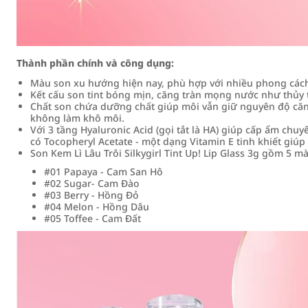
Thành phần chính và công dụng:
Màu son xu hướng hiện nay, phù hợp với nhiều phong cá
Kết cấu son tint bóng mịn, căng tràn mọng nước như thủy 
Chất son chứa dưỡng chất giúp môi vẫn giữ nguyên độ căng
không làm khô môi.
Với 3 tầng Hyaluronic Acid (gọi tắt là HA) giúp cấp ẩm chuy
có Tocopheryl Acetate - một dạng Vitamin E tinh khiết gi
Son Kem Lì Lâu Trôi Silkygirl Tint Up! Lip Glass 3g gồm 5 m
#01 Papaya - Cam San Hô
#02 Sugar- Cam Đào
#03 Berry - Hồng Đỏ
#04 Melon - Hồng Dâu
#05 Toffee - Cam Đất