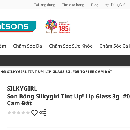
inh
Tiếng Việt
Tải ứng dụng
Tìm cửa hàng
Blog
iểm
Chăm Sóc Da
Chăm Sóc Sức Khỏe
Chăm Sóc Cá
NG SILKYGIRL TINT UP! LIP GLASS 3G .#05 TOFFEE CAM ĐẤT
SILKYGIRL
Son Bóng Silkygirl Tint Up! Lip Glass 3g .#
Cam Đất