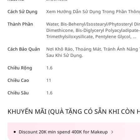
Cách Sử Dụng
Xem Hướng Dẫn Sử Dụng Trong Phần Thông 
Thành Phần
Water, Bis-Behenyl/Isostearyl/Phytosteryl Di
Dimethicone, Bis-Diglyceryl Polyacyladipate
Trimethylsiloxysilicate, Pentylene Glycol, …
Cách Bảo Quản
Nơi Khô Ráo, Thoáng Mát. Tránh Ánh Nắng T
Sau Khi Sử Dụng.
Chiều Rộng
1.6
Chiều Cao
11
Chiều Sâu
1.6
KHUYẾN MÃI (QUÀ TẶNG CÓ SẴN KHI CÒN HÀ
Discount 20K min spend 400K for Makeup