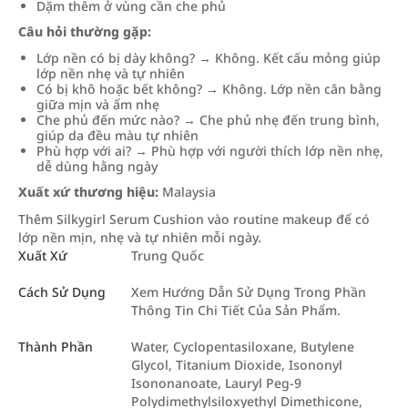
Dặm thêm ở vùng cần che phủ
Câu hỏi thường gặp:
Lớp nền có bị dày không? → Không. Kết cấu mỏng giúp
lớp nền nhẹ và tự nhiên
Có bị khô hoặc bết không? → Không. Lớp nền cân bằng
giữa mịn và ẩm nhẹ
Che phủ đến mức nào? → Che phủ nhẹ đến trung bình,
giúp da đều màu tự nhiên
Phù hợp với ai? → Phù hợp với người thích lớp nền nhẹ,
dễ dùng hằng ngày
Xuất xứ thương hiệu:
Malaysia
Thêm Silkygirl Serum Cushion vào routine makeup để có
lớp nền mịn, nhẹ và tự nhiên mỗi ngày.
Xuất Xứ
Trung Quốc
Cách Sử Dụng
Xem Hướng Dẫn Sử Dụng Trong Phần
Thông Tin Chi Tiết Của Sản Phẩm.
Thành Phần
Water, Cyclopentasiloxane, Butylene
Glycol, Titanium Dioxide, Isononyl
Isononanoate, Lauryl Peg-9
Polydimethylsiloxyethyl Dimethicone,