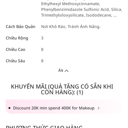
Ethylhexyl Methoxycinnamate,
Phenylbenzimidazole Sulfonic Acid, Silica,
Trimethylsiloxysilicate, Isododecane, …
Cách Bảo Quản
Nơi Khô Ráo, Tránh Ánh Nắng.
Chiều Rộng
3
Chiều Cao
8
Chiều Sâu
8
ẨN
KHUYẾN MÃI (QUÀ TẶNG CÓ SẴN KHI
CÒN HÀNG): (1)
Discount 20K min spend 400K for Makeup
PHƯƠNG THỨC GIAO HÀNG