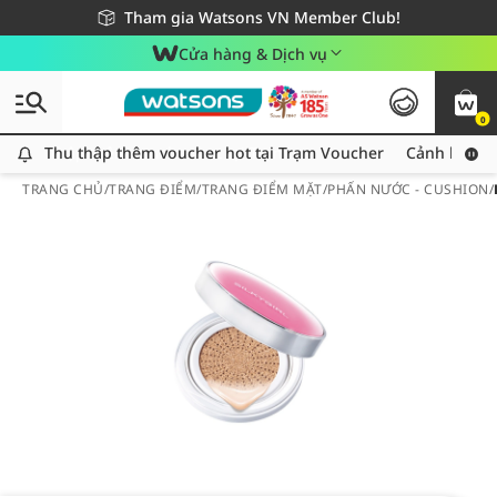
Giao hàng nhanh 24h - Áp dụng khu vực TP. Hồ Chí Minh
Miễn phí giao hàng cho đơn hàng từ 249,000Đ
Tham gia Watsons VN Member Club!
Cửa hàng & Dịch vụ
0
Thu thập thêm voucher hot tại Trạm Voucher
Thu thập thêm voucher hot tại Trạm Voucher
Cảnh báo An
TRANG CHỦ
/
TRANG ĐIỂM
/
TRANG ĐIỂM MẶT
/
PHẤN NƯỚC - CUSHION
/